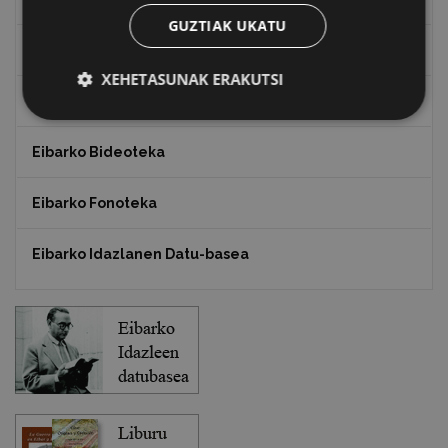
GUZTIAK UKATU
Txostenak eta dokumentuak
XEHETASUNAK ERAKUTSI
EXFIBAR
Eibarko Bideoteka
Eibarko Fonoteka
Eibarko Idazlanen Datu-basea