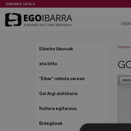
EIBARKO UDALA
EIBA
Sarrera
Eibarko liburuak
GO
eta kitto
"Eibar" rebista sarean
DOC
Goi Argi aldizkaria
Kultura egitaraua
Bidegileak