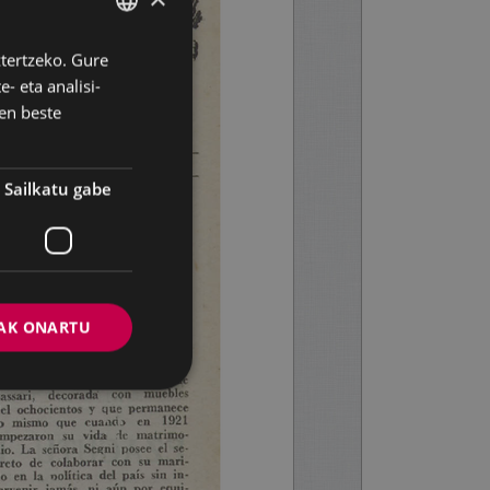
ztertzeko. Gure
BASQUE
- eta analisi-
SPANISH
en beste
Sailkatu gabe
AK ONARTU