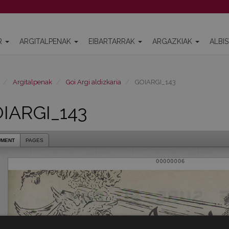
R
ARGITALPENAK
EIBARTARRAK
ARGAZKIAK
ALBI
Argitalpenak
Goi Argi aldizkaria
GOIARGI_143
IARGI_143
UMENT
PAGES