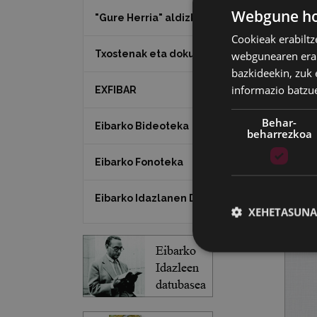
Webgune hon
"Gure Herria" aldizkaria
Cookieak erabiltz
Txostenak eta dokumentuak
webgunearen erabi
bazkideekin, zuk 
informazio batzu
EXFIBAR
Behar-
Eibarko Bideoteka
beharrezkoa
Eibarko Fonoteka
Eibarko Idazlanen Datu-basea
XEHETASUNA