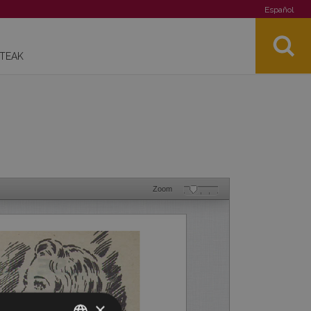
Español
STEAK
Zoom
×