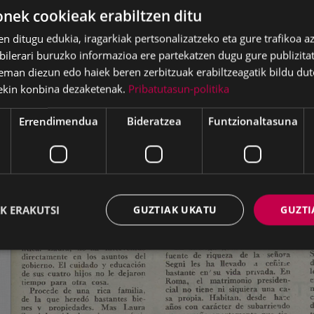
ek cookieak erabiltzen ditu
en ditugu edukia, iragarkiak pertsonalizatzeko eta gure trafikoa a
lerari buruzko informazioa ere partekatzen dugu gure publizitate
eman diezun edo haiek beren zerbitzuak erabiltzeagatik bildu dut
ekin konbina dezaketenak.
Pribatutasun-politika
Errendimendua
Bideratzea
Funtzionaltasuna
K ERAKUTSI
GUZTIAK UKATU
GUZTI