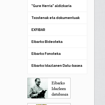
"Gure Herria" aldizkaria
Txostenak eta dokumentuak
EXFIBAR
Eibarko Bideoteka
Eibarko Fonoteka
Eibarko Idazlanen Datu-basea