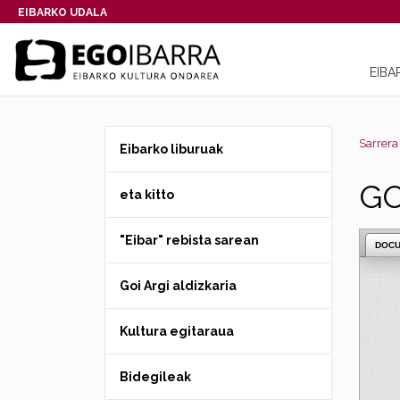
EIBARKO UDALA
EIBA
Sarrera
Eibarko liburuak
GO
eta kitto
"Eibar" rebista sarean
DOC
Goi Argi aldizkaria
Kultura egitaraua
Bidegileak