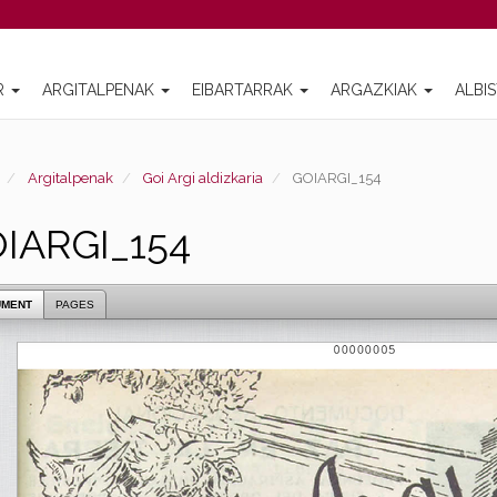
R
ARGITALPENAK
EIBARTARRAK
ARGAZKIAK
ALBI
Argitalpenak
Goi Argi aldizkaria
GOIARGI_154
IARGI_154
UMENT
PAGES