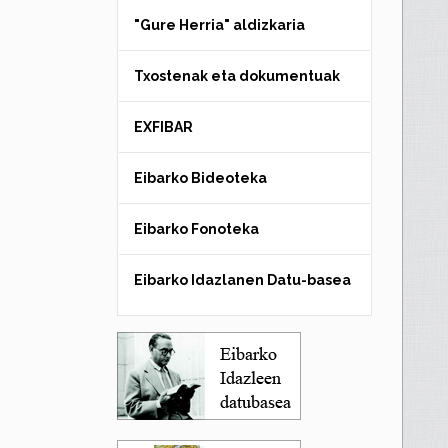
"Gure Herria" aldizkaria
Txostenak eta dokumentuak
EXFIBAR
Eibarko Bideoteka
Eibarko Fonoteka
Eibarko Idazlanen Datu-basea