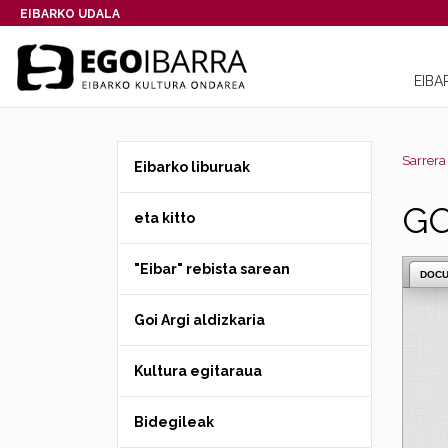
EIBARKO UDALA
EIBA
Sarrera
Eibarko liburuak
GO
eta kitto
"Eibar" rebista sarean
DOC
Goi Argi aldizkaria
Kultura egitaraua
Bidegileak