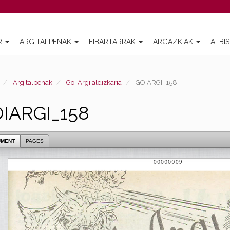
R
ARGITALPENAK
EIBARTARRAK
ARGAZKIAK
ALBI
Argitalpenak
Goi Argi aldizkaria
GOIARGI_158
IARGI_158
UMENT
PAGES