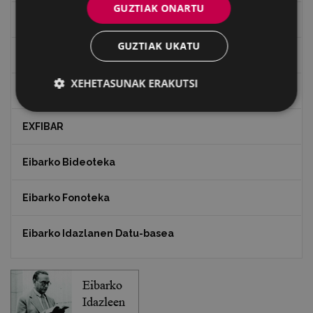
GUZTIAK ONARTU
Bidegileak
GUZTIAK UKATU
"Gure Herria" aldizkaria
XEHETASUNAK ERAKUTSI
Txostenak eta dokumentuak
EXFIBAR
Eibarko Bideoteka
Eibarko Fonoteka
Eibarko Idazlanen Datu-basea