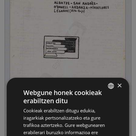
×
Webgune honek cookieak
erabiltzen ditu
BASQUE
Cookieak erabiltzen ditugu edukia,
SPANISH
iragarkiak pertsonalizatzeko eta gure
trafikoa aztertzeko. Gure webgunearen
erabilerari buruzko informazioa ere