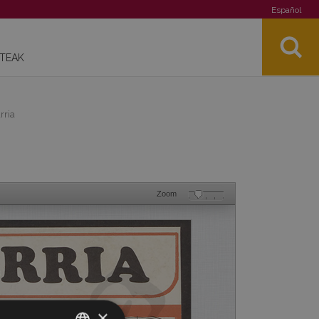
Español
STEAK
rria
Zoom
×