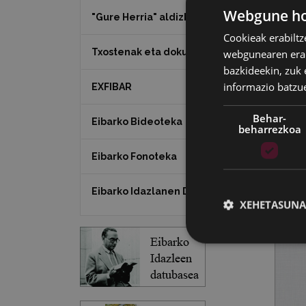
Webgune hon
"Gure Herria" aldizkaria
Cookieak erabiltz
Txostenak eta dokumentuak
webgunearen erabi
bazkideekin, zuk 
informazio batzu
EXFIBAR
Behar-
Eibarko Bideoteka
beharrezkoa
Eibarko Fonoteka
Eibarko Idazlanen Datu-basea
XEHETASUNA