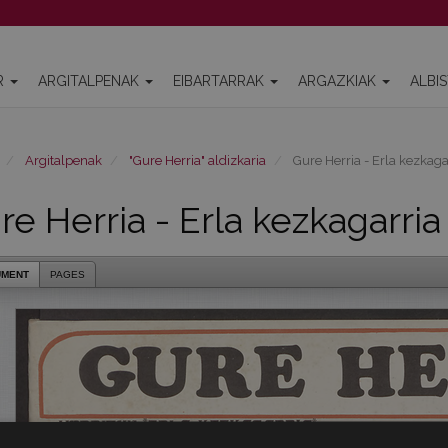
R
ARGITALPENAK
EIBARTARRAK
ARGAZKIAK
ALBI
Argitalpenak
"Gure Herria" aldizkaria
Gure Herria - Erla kezkaga
re Herria - Erla kezkagarria
UMENT
PAGES