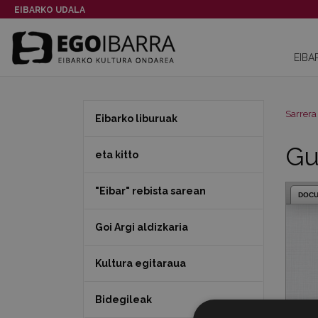
EIBARKO UDALA
EIBA
Sarrera
Eibarko liburuak
Gu
eta kitto
"Eibar" rebista sarean
DOC
Goi Argi aldizkaria
Kultura egitaraua
Bidegileak