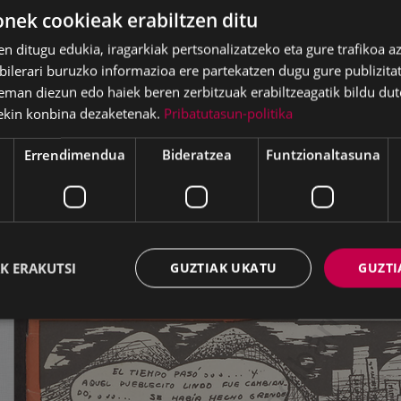
ek cookieak erabiltzen ditu
en ditugu edukia, iragarkiak pertsonalizatzeko eta gure trafikoa a
lerari buruzko informazioa ere partekatzen dugu gure publizitate
eman diezun edo haiek beren zerbitzuak erabiltzeagatik bildu dut
ekin konbina dezaketenak.
Pribatutasun-politika
Errendimendua
Bideratzea
Funtzionaltasuna
K ERAKUTSI
GUZTIAK UKATU
GUZTI