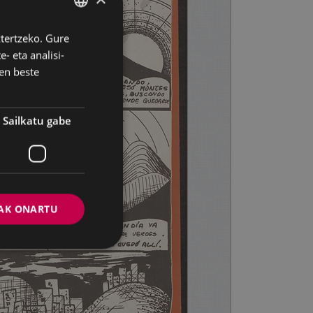
ztertzeko. Gure
BASQUE
- eta analisi-
SPANISH
en beste
Sailkatu gabe
AK ONARTU