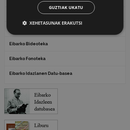
GUZTIAK UKATU
Txostenak eta dokumentuak
XEHETASUNAK ERAKUTSI
EXFIBAR
Eibarko Bideoteka
Eibarko Fonoteka
Eibarko Idazlanen Datu-basea