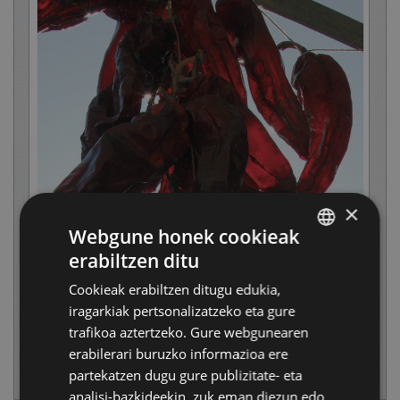
×
Webgune honek cookieak
erabiltzen ditu
BASQUE
Cookieak erabiltzen ditugu edukia,
SPANISH
iragarkiak pertsonalizatzeko eta gure
trafikoa aztertzeko. Gure webgunearen
erabilerari buruzko informazioa ere
partekatzen dugu gure publizitate- eta
analisi-bazkideekin, zuk eman diezun edo