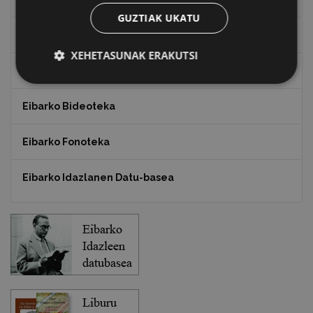
GUZTIAK UKATU
Txostenak eta dokumentuak
XEHETASUNAK ERAKUTSI
EXFIBAR
Eibarko Bideoteka
Eibarko Fonoteka
Eibarko Idazlanen Datu-basea