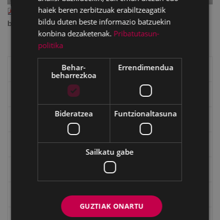
haiek beren zerbitzuak erabiltzeagatik
apirila 2013.pdf
— PDF document, 2.66 MB (2786292
bildu duten beste informazio batzuekin
bytes)
konbina dezaketenak.
Pribatutasun-
politika
Behar-
Errendimendua
Eibarko liburuak
beharrezkoa
eta kitto
Bideratzea
Funtzionaltasuna
"Eibar" rebista sarean
Goi Argi aldizkaria
Sailkatu gabe
Kultura egitaraua
Bidegileak
GUZTIAK ONARTU
"Gure Herria" aldizkaria