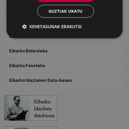
"Gure Herria" aldizkaria
GUZTIAK UKATU
Txostenak eta dokumentuak
XEHETASUNAK ERAKUTSI
EXFIBAR
Eibarko Bideoteka
Eibarko Fonoteka
Eibarko Idazlanen Datu-basea