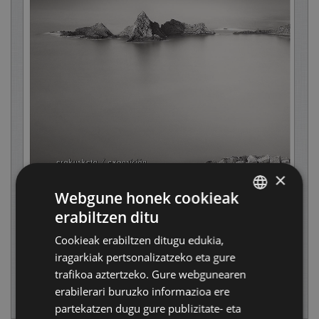
×
Webgune honek cookieak
erabiltzen ditu
BASQUE
Cookieak erabiltzen ditugu edukia,
SPANISH
iragarkiak pertsonalizatzeko eta gure
trafikoa aztertzeko. Gure webgunearen
erabilerari buruzko informazioa ere
partekatzen dugu gure publizitate- eta