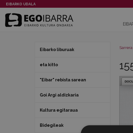
EIBARKO UDALA
EIBA
Sarrera
Eibarko liburuak
15
eta kitto
"Eibar" rebista sarean
DOC
Goi Argi aldizkaria
Kultura egitaraua
Bidegileak