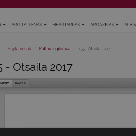
R
ARGITALPENAK
EIBARTARRAK
ARGAZKIAK
ALBI
Argitalpenak
Kultura egitaraua
155 - Otsaila 2017
5 - Otsaila 2017
UMENT
PAGES