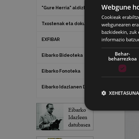
Webgune hon
"Gure Herria" aldizkaria
Cookieak erabiltz
Txostenak eta dokumentuak
webgunearen erabi
bazkideekin, zuk 
informazio batzu
EXFIBAR
Behar-
Eibarko Bideoteka
beharrezkoa
Eibarko Fonoteka
Eibarko Idazlanen Datu-basea
XEHETASUNA