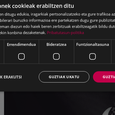
ek cookieak erabiltzen ditu
en ditugu edukia, iragarkiak pertsonalizatzeko eta gure trafikoa a
lerari buruzko informazioa ere partekatzen dugu gure publizitate
eman diezun edo haiek beren zerbitzuak erabiltzeagatik bildu dut
ekin konbina dezaketenak.
Pribatutasun-politika
Errendimendua
Bideratzea
Funtzionaltasuna
K ERAKUTSI
GUZTIAK UKATU
GUZTI