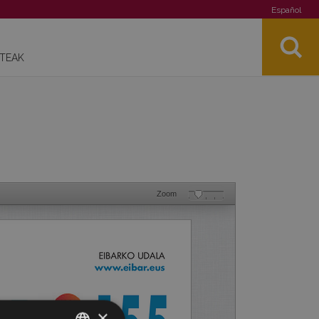
Español
STEAK
Zoom
×