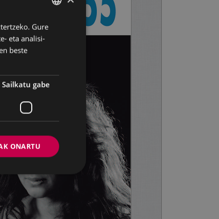
ztertzeko. Gure
BASQUE
- eta analisi-
SPANISH
en beste
Sailkatu gabe
AK ONARTU