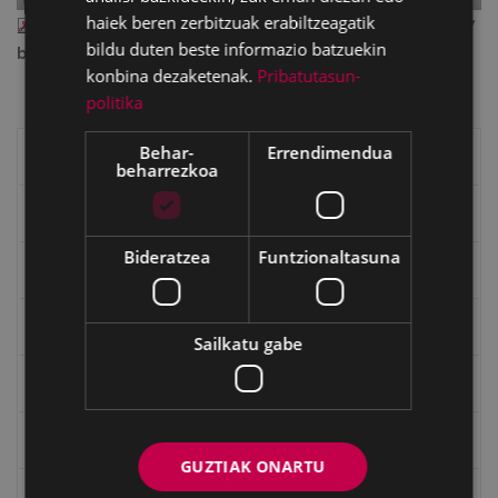
haiek beren zerbitzuak erabiltzeagatik
uztabuztu2017.pdf
— PDF document, 1.97 MB (2063687
bildu duten beste informazio batzuekin
bytes)
konbina dezaketenak.
Pribatutasun-
politika
Behar-
Errendimendua
Eibarko liburuak
beharrezkoa
eta kitto
Bideratzea
Funtzionaltasuna
"Eibar" rebista sarean
Goi Argi aldizkaria
Sailkatu gabe
Kultura egitaraua
Bidegileak
GUZTIAK ONARTU
"Gure Herria" aldizkaria