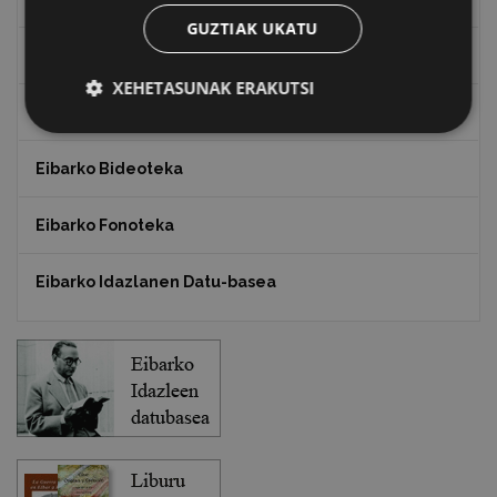
GUZTIAK UKATU
Txostenak eta dokumentuak
XEHETASUNAK ERAKUTSI
EXFIBAR
Eibarko Bideoteka
Eibarko Fonoteka
Eibarko Idazlanen Datu-basea