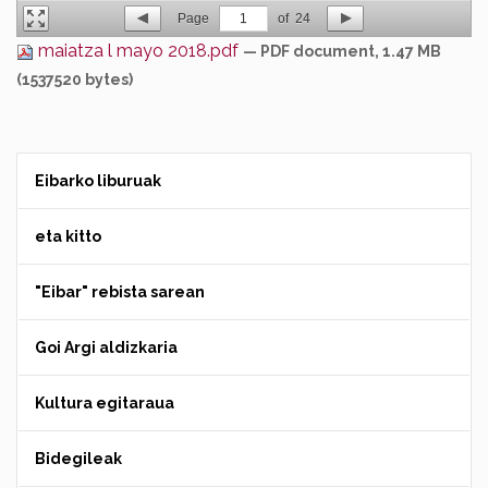
Page
1
of
24
maiatza l mayo 2018.pdf
— PDF document, 1.47 MB
(1537520 bytes)
Eibarko liburuak
eta kitto
"Eibar" rebista sarean
Goi Argi aldizkaria
Kultura egitaraua
Bidegileak