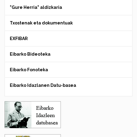
"Gure Herria" aldizkaria
Txostenak eta dokumentuak
EXFIBAR
Eibarko Bideoteka
Eibarko Fonoteka
Eibarko Idazlanen Datu-basea