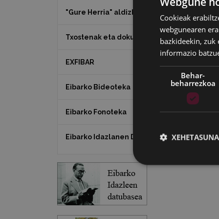
Webgune hon
"Gure Herria" aldizkaria
Cookieak erabiltz
webgunearen erabi
Txostenak eta dokumentuak
bazkideekin, zuk 
informazio batzu
EXFIBAR
Behar-
beharrezkoa
Eibarko Bideoteka
Eibarko Fonoteka
XEHETASUNA
Eibarko Idazlanen Datu-basea