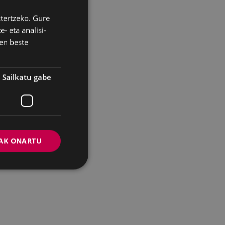
ztertzeko. Gure
BASQUE
- eta analisi-
SPANISH
en beste
Sailkatu gabe
AK ONARTU