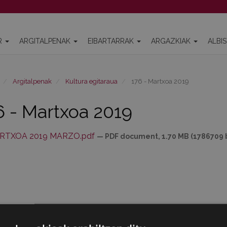
R
ARGITALPENAK
EIBARTARRAK
ARGAZKIAK
ALBI
Argitalpenak
Kultura egitaraua
176 - Martxoa 2019
6 - Martxoa 2019
RTXOA 2019 MARZO.pdf
— PDF document, 1.70 MB (1786709 