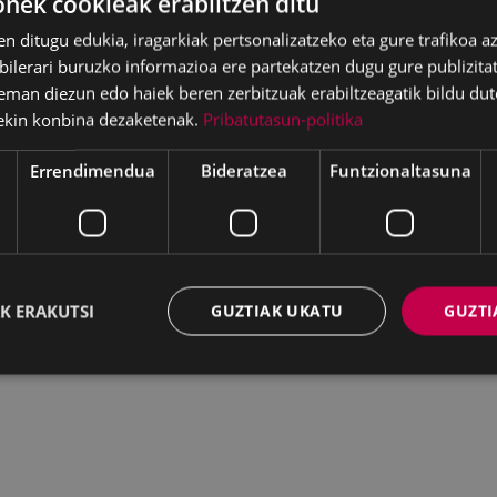
ek cookieak erabiltzen ditu
en ditugu edukia, iragarkiak pertsonalizatzeko eta gure trafikoa a
lerari buruzko informazioa ere partekatzen dugu gure publizitate
eman diezun edo haiek beren zerbitzuak erabiltzeagatik bildu dut
ekin konbina dezaketenak.
Pribatutasun-politika
Errendimendua
Bideratzea
Funtzionaltasuna
K ERAKUTSI
GUZTIAK UKATU
GUZTI