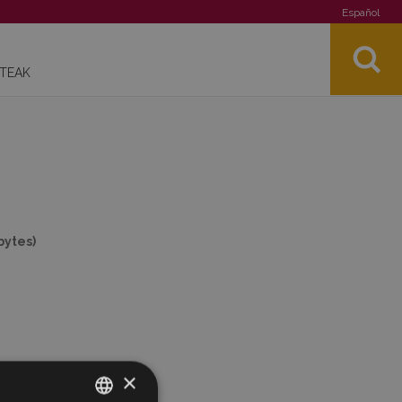
Español
STEAK
bytes)
×