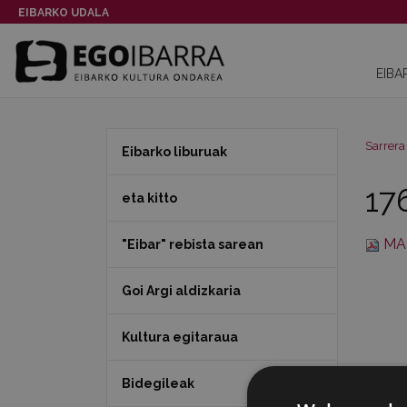
EIBARKO UDALA
EIBA
Sarrera
Eibarko liburuak
17
eta kitto
MA
"Eibar" rebista sarean
Goi Argi aldizkaria
Kultura egitaraua
Bidegileak