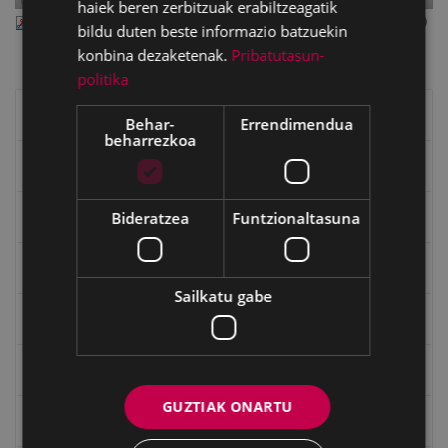
haiek beren zerbitzuak erabiltzeagatik
apirila11.pdf
— PDF document, 2.48 MB (2600886 bytes)
bildu duten beste informazio batzuekin
konbina dezaketenak.
Pribatutasun-
politika
Eibarko liburuak
Behar-
Errendimendua
beharrezkoa
eta kitto
Bideratzea
Funtzionaltasuna
"Eibar" rebista sarean
Goi Argi aldizkaria
Sailkatu gabe
Kultura egitaraua
Bidegileak
GUZTIAK ONARTU
"Gure Herria" aldizkaria