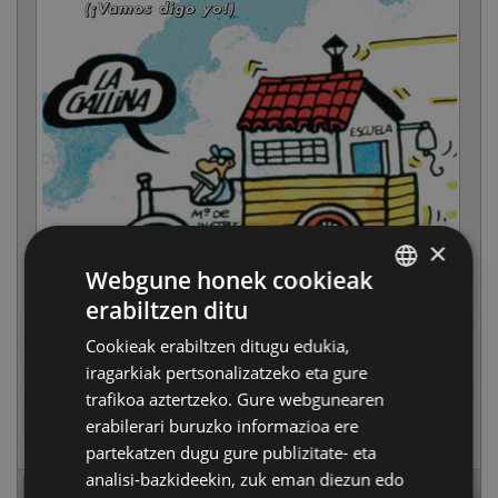
×
Webgune honek cookieak
erabiltzen ditu
BASQUE
Cookieak erabiltzen ditugu edukia,
SPANISH
iragarkiak pertsonalizatzeko eta gure
trafikoa aztertzeko. Gure webgunearen
erabilerari buruzko informazioa ere
partekatzen dugu gure publizitate- eta
analisi-bazkideekin, zuk eman diezun edo
Page
1
of
20