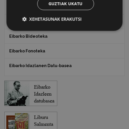
GUZTIAK UKATU
Txostenak eta dokumentuak
XEHETASUNAK ERAKUTSI
EXFIBAR
Eibarko Bideoteka
Eibarko Fonoteka
Eibarko Idazlanen Datu-basea