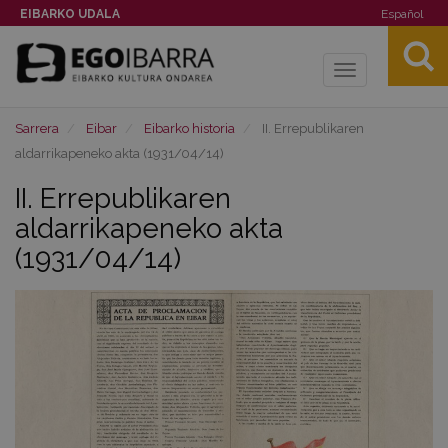
EIBARKO UDALA
Español
Toggle
navigation
Sarrera
Eibar
Eibarko historia
II. Errepublikaren
aldarrikapeneko akta (1931/04/14)
II. Errepublikaren
aldarrikapeneko akta
(1931/04/14)