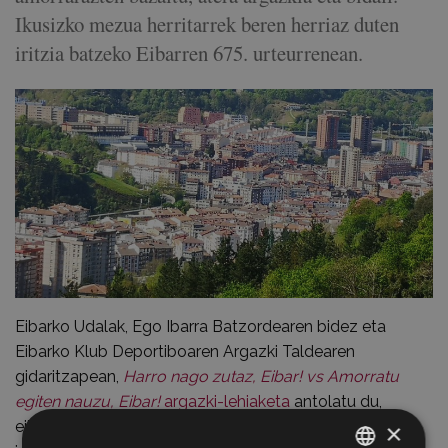
Ikusizko mezua herritarrek beren herriaz duten
iritzia batzeko Eibarren 675. urteurrenean.
Eibarko Udalak, Ego Ibarra Batzordearen bidez eta
Eibarko Klub Deportiboaren Argazki Taldearen
gidaritzapean,
Harro nago zutaz, Eibar! vs Amorratu
egiten nauzu, Eibar!
argazki-lehiaketa
antolatu du,
eibartarrek beren herriaren errealitatea argazkien bidez
×