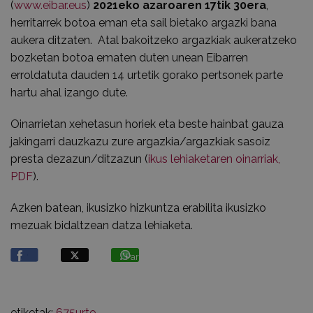
(
www.eibar.eus
)
2021eko azaroaren 17tik 30era
,
herritarrek botoa eman eta sail bietako argazki bana
aukera ditzaten. Atal bakoitzeko argazkiak aukeratzeko
bozketan botoa ematen duten unean Eibarren
erroldatuta dauden 14 urtetik gorako pertsonek parte
hartu ahal izango dute.
Oinarrietan xehetasun horiek eta beste hainbat gauza
jakingarri dauzkazu zure argazkia/argazkiak sasoiz
presta dezazun/ditzazun (
ikus lehiaketaren oinarriak,
PDF
).
Azken batean, ikusizko hizkuntza erabilita ikusizko
mezuak bidaltzean datza lehiaketa.
Partekatu
etiketak:
675urte