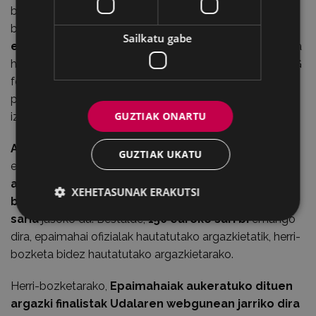
bidaltzeko sistemarik errazena bilatu da: argazkiak
bidaltzeko
formulario bat bete beharko da
Sailkatu gabe
elektronikoki Eibarko Udalaren webgunean
(esteka
hori urriaren 4an bertan jarriko da martxan). Argazkia JPG
formatuan aurkeztu behar da, gehienez ere 2000
pixelekoa alderik handienean; erresoluzioa 300 ppp-koa
GUZTIAK ONARTU
izanik.
Argazki bakoitzeko izen-emate edo inskripzio bat
GUZTIAK UKATU
egin beharko da. Parte-hartzaile bakoitzak gehienez
argazki original 1 aurkeztu ahal izango du atal
XEHETASUNAK ERAKUTSI
bakoitzean
. Atal bakoitzeko irabazleak
500 euroko
saria
jasoko du. Bestalde,
150 euroko sari bi
emango
dira, epaimahai ofizialak hautatutako argazkietatik, herri-
bozketa bidez hautatutako argazkietarako.
Herri-bozketarako,
Epaimahaiak aukeratuko dituen
argazki finalistak Udalaren webgunean jarriko dira