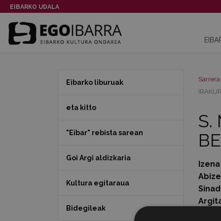
EIBARKO UDALA
EIBA
Sarrera
Eibarko liburuak
IRAKUR
eta kitto
S.
"Eibar" rebista sarean
BE
Goi Argi aldizkaria
Izena
Abiz
Kultura egitaraua
Sinad
Argit
Bidegileak
1go g