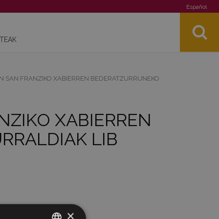
Español
STEAK
N SAN FRANZIKO XABIERREN BEDERATZURRUNEKO
NZIKO XABIERREN
RRALDIAK LIB
×