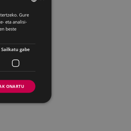
ztertzeko. Gure
BASQUE
- eta analisi-
SPANISH
en beste
Sailkatu gabe
AK ONARTU