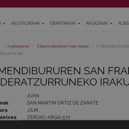
R
ARGITALPENAK
EIBARTARRAK
ARGAZKIAK
ALBI
Argitalpenak
Eibarko Idazlanen Datu-basea
S. MENDIBURURE
RALDIAK LIB
 MENDIBURUREN SAN FRA
DERATZURRUNEKO IRAKU
JUAN
enak
SAN MARTIN ORTIZ DE ZARATE
ura
J.S.M.
aletxea
ZERUKO ARGIA 577
aia
KRITIKA LITERARIOA