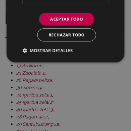
ACEPTAR TODO
RECHAZAR TODO
He aquí la relación de los mojones que se han arreglado:
MOSTRAR DETALLES
2 Arestiburu 1
;
13 Arrikurutz
;
23 Zabaleta 2
;
26 Pagadi beltza
;
36 Sutxuegi
.
44 Igartua zelai 1
;
45 Igartua zelai 2
;
46 Igartua zelai 3
;
48 Pagomakur
;
49 Santutxutrangua
;