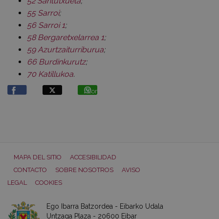
52 Santutxueta
;
55 Sarroi
;
56 Sarroi 1
;
58 Bergaretxelarrea 1
;
59
Azurtzaiturriburua
;
66 Burdinkurutz
;
70 Katillukoa
.
Compartir
MAPA DEL SITIO
ACCESIBILIDAD
CONTACTO
SOBRE NOSOTROS
AVISO
LEGAL
COOKIES
Ego Ibarra Batzordea - Eibarko Udala
Untzaga Plaza - 20600 Eibar