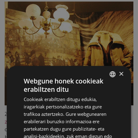
×
Webgune honek cookieak
erabiltzen ditu
BASQUE
Cookieak erabiltzen ditugu edukia,
SPANISH
iragarkiak pertsonalizatzeko eta gure
trafikoa aztertzeko. Gure webgunearen
Zuloaga pintore eibartarraren
27 koadroren kopiak jarri
erabilerari buruzko informazioa ere
ziren ikusgai
joan zen urtearen amaiera aldean Eibarko
partekatzen dugu gure publizitate- eta
oihal-dendetan haren lana ezagutarazteko helburuz.
analisi-bazkideekin, zuk eman diezun edo
Horrekin batera, lehiaketa bat antolatu eta 100 euroko