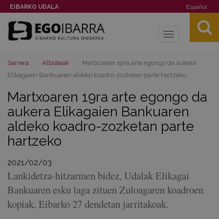
EIBARKO UDALA
Español
Toggle
navigation
Sarrera
Albisteak
Martxoaren 19ra arte egongo da aukera
Elikagaien Bankuaren aldeko koadro-zozketan parte hartzeko
Martxoaren 19ra arte egongo da
aukera Elikagaien Bankuaren
aldeko koadro-zozketan parte
hartzeko
2021/02/03
Lankidetza-hitzarmen bidez, Udalak Elikagai
Bankuaren esku laga zituen Zuloagaren koadroen
kopiak, Eibarko 27 dendetan jarritakoak.