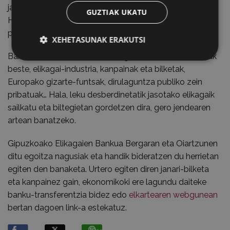
janaria alferrik galtzearen aurka borroka egitea.
GUZTIAK UKATU
Horretarako, elikagaiak jaso eta premia handiena duten
pertsonen artean banatzen ditu.
XEHETASUNAK ERAKUTSI
Bankuak hainbat iturri ditu elikagaiak jasotzeko: besteak
beste, elikagai-industria, kanpainak eta bilketak,
Europako gizarte-funtsak, dirulaguntza publiko zein
pribatuak… Hala, leku desberdinetatik jasotako elikagaik
sailkatu eta biltegietan gordetzen dira, gero jendearen
artean banatzeko.
Gipuzkoako Elikagaien Bankua Bergaran eta Oiartzunen
ditu egoitza nagusiak eta handik bideratzen du herrietan
egiten den banaketa. Urtero egiten diren janari-bilketa
eta kanpainez gain, ekonomikoki ere lagundu daiteke
banku-transferentzia bidez edo
elkartearen webgunean
bertan dagoen link-a estekatuz.