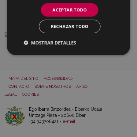
Romualdo Galdos (1885-1953)
ACEPTAR TODO
RECHAZAR TODO
MOSTRAR DETALLES
Juan San Martin (1922-2005)
MAPA DEL SITIO
ACCESIBILIDAD
CONTACTO
SOBRE NOSOTROS
AVISO
LEGAL
COOKIES
Ego Ibarra Batzordea - Eibarko Udala
Untzaga Plaza - 20600 Eibar
+34 943708421 -
e-mail