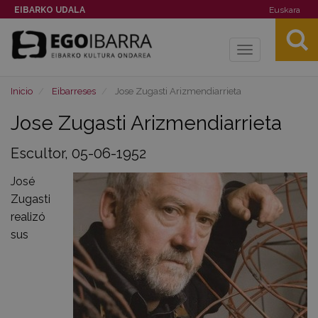
EIBARKO UDALA
Euskara
Toggle
navigation
Inicio
Eibarreses
Jose Zugasti Arizmendiarrieta
Jose Zugasti Arizmendiarrieta
Escultor, 05-06-1952
José
Zugasti
realizó
sus