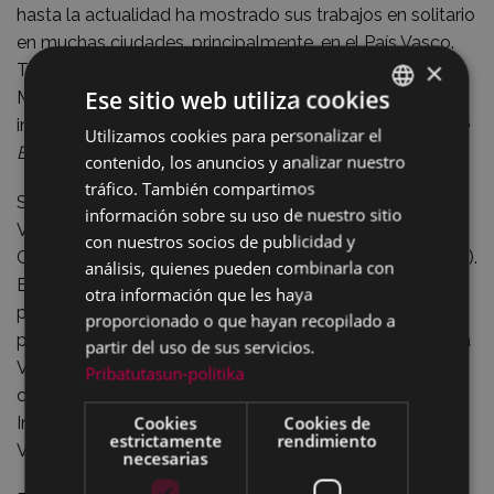
hasta la actualidad ha mostrado sus trabajos en solitario
en muchas ciudades, principalmente, en el País Vasco.
×
También ha realizado exposiciones en Salamanca,
Ese sitio web utiliza cookies
Madrid y Colonia. Su última muestra
individual
(Attraction
) se ha celebrado en la galería
Anne
Utilizamos cookies para personalizar el
BASQUE
Broitman
de Biarritz en 2016.
contenido, los anuncios y analizar nuestro
SPANISH
tráfico. También compartimos
Suyos son el Primer Premio de la V Bienal Plástica de
información sobre su uso de nuestro sitio
Vitoria (1980), el XXIII Certamen de Artistas Noveles de
con nuestros socios de publicidad y
Gipuzkoa (1982) y el Premio Bancaixa de Valencia (1993).
análisis, quienes pueden combinarla con
En 1997 ganó el concurso
Bilbao Ría 2000
, convocado
otra información que les haya
por el Ayuntamiento de la capital vizcaína. En 2002 fue
proporcionado o que hayan recopilado a
premiado en el II Certamen de Escultura Pública de Caja
partir del uso de sus servicios.
Vital, y en 2005 logró el primer premio de escultura
Pribatutasun-politika
conmemorativo del 125 aniversario del Colegio de
Cookies
Cookies de
Ingenieros de Caminos, Canales y Puertos del País
estrictamente
rendimiento
Vasco.
necesarias