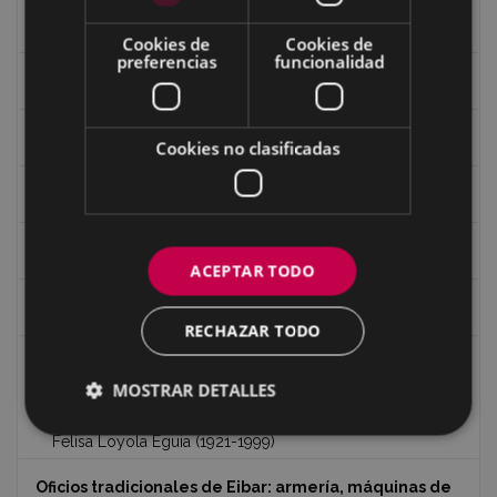
Caseríos y valles
Cookies de
Cookies de
preferencias
funcionalidad
Los mojones o ‘mugarris’ de Eibar
Recorridos
Cookies no clasificadas
Patrimonio de Eibar
Edificios de Eibar en 360º
ACEPTAR TODO
Edificios y monumentos
RECHAZAR TODO
Gastronomía
MOSTRAR DETALLES
Recetas de Felisa Loyola
Felisa Loyola Eguia (1921-1999)
Oficios tradicionales de Eibar: armería, máquinas de