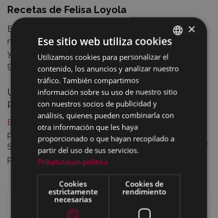
Recetas de Felisa Loyola
×
En este apartado incluimos las recetas de la cocinera y
Ese sitio web utiliza cookies
maestra
Felisa Loyola
(Goi-Argi) por su interés histórico
y gastronómico. Las recetas están divididas en dos
Utilizamos cookies para personalizar el
BASQUE
grupos:
recetas tradicionales y recetas
.
contenido, los anuncios y analizar nuestro
SPANISH
tráfico. También compartimos
Un viejo libro de recetas o “Manual”
información sobre su uso de nuestro sitio
publicado en Eibar.
con nuestros socios de publicidad y
análisis, quienes pueden combinarla con
El Manual del arte de cocina
es un viejo libro de recetas
otra información que les haya
publicado en Eibar en el año 1921 en la imprenta de
proporcionado o que hayan recopilado a
Saturnino Diego. Ofrecemos dicho libro en formato PDF
partir del uso de sus servicios.
por su valor gastronómico e histórico.
Pribatutasun-politika
Cookies
Cookies de
estrictamente
rendimiento
necesarias
Historia de Eibar