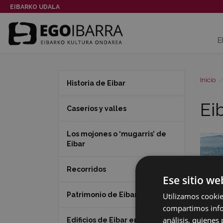
EIBARKO UDALA
E
Inicio
Historia de Eibar
Ei
Caseríos y valles
Los mojones o ‘mugarris’ de
Eibar
Recorridos
Ese sitio we
Patrimonio de Eibar
Utilizamos cookie
compartimos infor
análisis, quiene
Edificios de Eibar en 360º