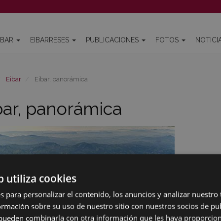
IBAR
EIBARRESES
PUBLICACIONES
FOTOS
NOTICI
Eibar
Eibar, panorámica
bar, panorámica
b utiliza cookies
s para personalizar el contenido, los anuncios y analizar nuestro
mación sobre su uso de nuestro sitio con nuestros socios de pub
s pueden combinarla con otra información que les haya proporci