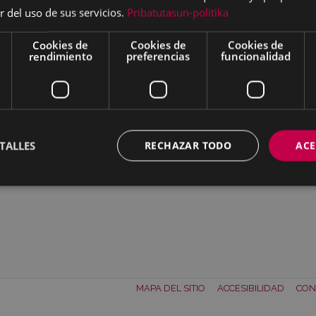
r del uso de sus servicios.
Pribatutasun-politika
Cookies de
Cookies de
Cookies de
rendimiento
preferencias
funcionalidad
n a tamaño completo:
31 KB
|
Visualizar
Descargar
TALLES
RECHAZAR TODO
ACE
MAPA DEL SITIO
ACCESIBILIDAD
CON