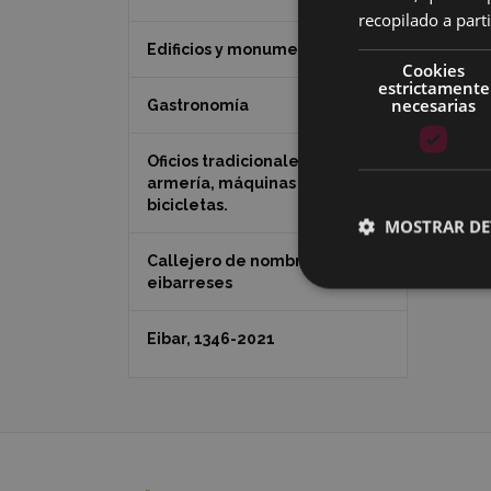
recopilado a parti
Edificios y monumentos
Cookies
estrictamente
necesarias
Gastronomía
Image
Oficios tradicionales de Eibar:
armería, máquinas de coser y
bicicletas.
MOSTRAR DE
Callejero de nombres
eibarreses
Eibar, 1346-2021