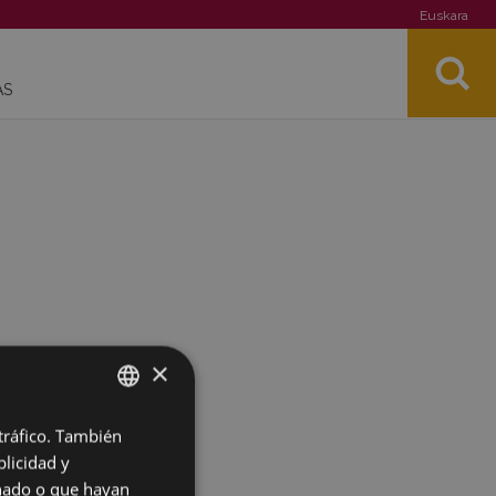
Euskara
AS
×
 tráfico. También
BASQUE
licidad y
SPANISH
onado o que hayan