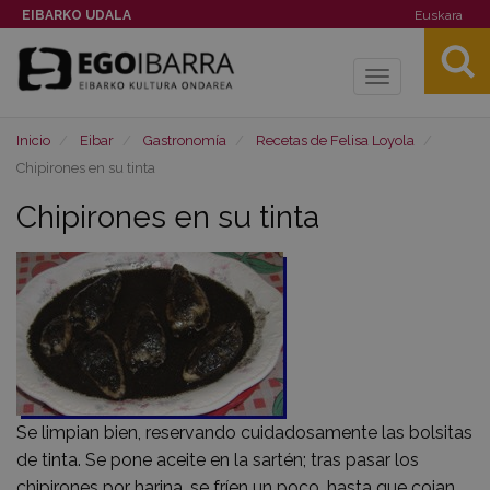
EIBARKO UDALA
Euskara
Toggle
navigation
Inicio
Eibar
Gastronomía
Recetas de Felisa Loyola
Chipirones en su tinta
Chipirones en su tinta
Se limpian bien, reservando cuidadosamente las bolsitas
de tinta. Se pone aceite en la sartén; tras pasar los
chipirones por harina, se fríen un poco, hasta que cojan