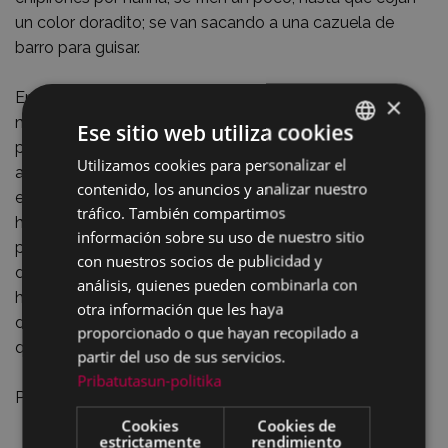
un color doradito; se van sacando a una cazuela de
barro para guisar.
En el mismo aceite que sobra, se pica cebolla (más o
×
menos en proporción al número de chipirones), ajo,
Ese sitio web utiliza cookies
perejil y zanahoria, y que se haga todo despacio. Se
Utilizamos cookies para personalizar el
BASQUE
añade tomate (en tiempo de fresco se parten y se
contenido, los anuncios y analizar nuestro
echan crudos, no mucho), se le echa un poquito de
SPANISH
tráfico. También compartimos
harina y, tras poner en el colador las bolsitas de tinta, se
información sobre su uso de nuestro sitio
pasa todo sobre los chipirones; se añade caldo o agua,
con nuestros socios de publicidad y
dejando la salsa mas bien delgada porque espesará al
análisis, quienes pueden combinarla con
hacer. Se añade un poco de jamón picado, se rectifican
otra información que les haya
de sal y, cuando picándolos con el tenedor se observa
proporcionado o que hayan recopilado a
que están blandos, se retiran.
partir del uso de sus servicios.
Pribatutasun-politika
Para servirlos se adornan con unos triángulos de pan.
Cookies
Cookies de
estrictamente
rendimiento