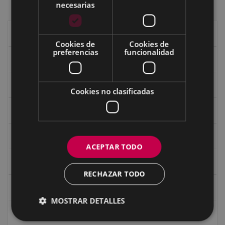
necesarias
Historia de Eibar
Cookies de
Cookies de
preferencias
funcionalidad
Caseríos y valles
Los mojones o ‘mugarris’ de Eibar
Cookies no clasificadas
Recorridos
Patrimonio de Eibar
ACEPTAR TODO
Edificios de Eibar en 360º
RECHAZAR TODO
Edificios y monumentos
MOSTRAR DETALLES
Gastronomía