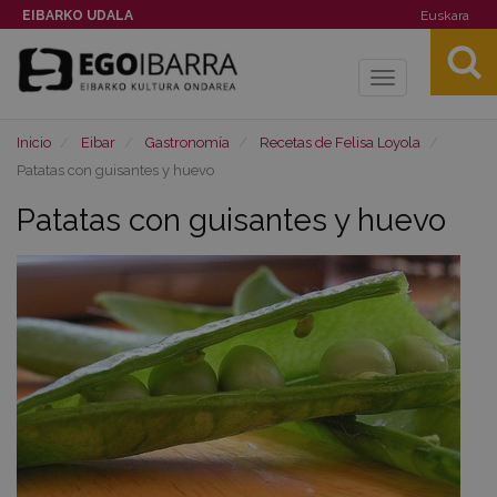
EIBARKO UDALA
Euskara
Toggle
navigation
Inicio
Eibar
Gastronomía
Recetas de Felisa Loyola
Patatas con guisantes y huevo
Patatas con guisantes y huevo