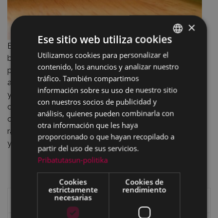
×
Ese sitio web utiliza cookies
En un recipiente que pueda sacarse a la mesa, poner
Utilizamos cookies para personalizar el
BASQUE
bastante cantidad de aceite, ajo y perejil, picados; las
contenido, los anuncios y analizar nuestro
patatas se pican en rodajas y se rehogan en el aceite
SPANISH
tráfico. También compartimos
anteriormente señalado; añadir agua, o caldo si se tiene,
información sobre su uso de nuestro sitio
y guisantes; deja hacer. Un poco antes de servir, se
con nuestros socios de publicidad y
cascan los huevos pero se echa sólo la clara a la
análisis, quienes pueden combinarla con
cazuela, reservando las yemas en la misma cáscara un
otra información que les haya
rato. Cuando las claras estén ya cuajadas, se echan las
proporcionado o que hayan recopilado a
yemas y se sirven.
partir del uso de sus servicios.
Pribatutasun-politika
Cookies
Cookies de
estrictamente
rendimiento
necesarias
Historia de Eibar