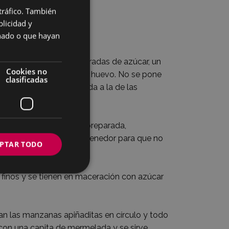
 tráfico. También
BASQUE
licidad y
SPANISH
onado o que hayan
se tienen a mano, 5 cucharadas de azúcar, un
Cookies no
la masa, o en su lugar un huevo. No se pone
clasificadas
resulta una masa parecida a la de las
 la masa, anteriormente preparada,
entro, pinchando con el tenedor para que no
PTAR TODO
 finos y se tienen en maceración con azúcar
can las manzanas apiñaditas en círculo y todo
 con una capita de mermelada y se sirve.