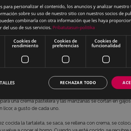
s para personalizar el contenido, los anuncios y analizar nuestro
mación sobre su uso de nuestro sitio con nuestros socios de pub
s pueden combinarla con otra información que les haya proporci
r del uso de sus servicios.
Pribatutasun-politika
. de harina, media barra de mantequilla o natas de leche, si 
Cookies de
Cookies de
Cookies de
e sal y unas cucharaditas de leche, si hace falta para hacer 
rendimiento
preferencias
funcionalidad
a harina a la vez, sino a medida que va necesitando la masa (
as).
oca un aro de pastelería sobre la chapa fría del horno, y con
mente extendida con un rodillo, se recubre todo el aro por d
TALLES
RECHAZAR TODO
ACE
 rellenando con garbanzos. Se cuece al horno.
para una crema pastelera y las manzanas se cortan en gajos
n licor, a gusto de cada uno.
z cocida la tartaleta, se saca, se rellena con crema, se colo
e vuelve a cocer al horno. Cuando ya esté cocido, se recubre