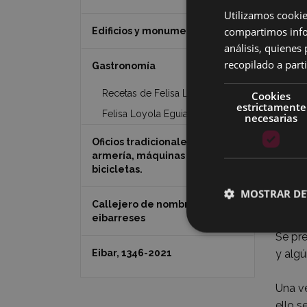
Utilizamos cookie
compartimos infor
Edificios y monumentos
análisis, quiene
recopilado a parti
Gastronomía
200 gr
Recetas de Felisa Loyola
Cookies
poco d
estrictamente
Felisa Loyola Eguia (1921-1999)
necesarias
toda l
gallet
Oficios tradicionales de Eibar:
armería, máquinas de coser y
Se col
bicicletas.
previa
MOSTRAR DE
suba o
Callejero de nombres
eibarreses
Se pre
Eibar, 1346-2021
y algú
Una ve
ello s