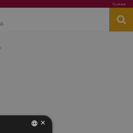
Euskara
AS
a
×