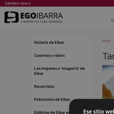
EIBARKO UDALA
E
Inicio
Historia de Eibar
Ta
Caseríos y valles
Los mojones o ‘mugarris’ de
Eibar
Recorridos
Patrimonio de Eibar
Ese sitio we
Edificios de Eibar en 360º