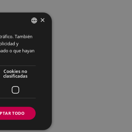
×
 tráfico. También
BASQUE
licidad y
SPANISH
onado o que hayan
Cookies no
clasificadas
PTAR TODO