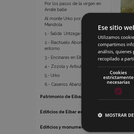
Por los pasos de la virgen en
Arrate balle
Al monte Urko por el valle
Mandiola
Image
Ese sitio we
1.- Salida: Untzaga-Arrajola
Utilizamos cookie
2.- Riachuelo Abontza y su
compartimos infor
entorno
análisis, quiene
3.- Encinares en Eibar
recopilado a parti
4.- Zozola y Aritxuloeta
Cookies
5.- Urko
estrictamente
necesarias
6.- Caseríos Abanzabalegi
Patrimonio de Eibar
Edificios de Eibar en 360º
MOSTRAR DE
Edificios y monumentos