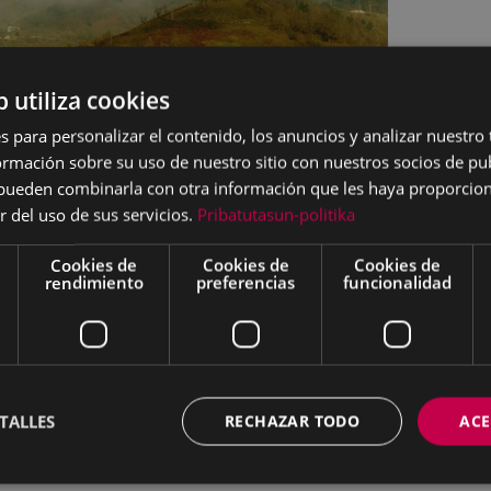
n a tamaño completo:
36 KB
|
Visualizar
Descargar
b utiliza cookies
s para personalizar el contenido, los anuncios y analizar nuestro
mación sobre su uso de nuestro sitio con nuestros socios de pub
s pueden combinarla con otra información que les haya proporci
r del uso de sus servicios.
Pribatutasun-politika
Cookies de
Cookies de
Cookies de
rendimiento
preferencias
funcionalidad
TALLES
RECHAZAR TODO
ACE