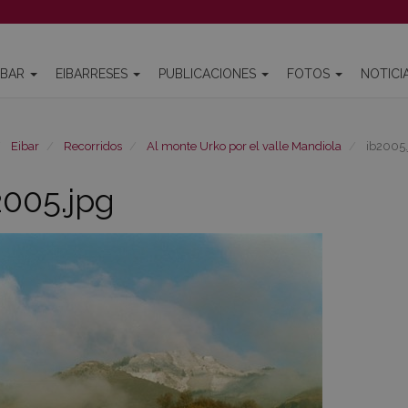
IBAR
EIBARRESES
PUBLICACIONES
FOTOS
NOTICI
Eibar
Recorridos
Al monte Urko por el valle Mandiola
ib2005.
2005.jpg