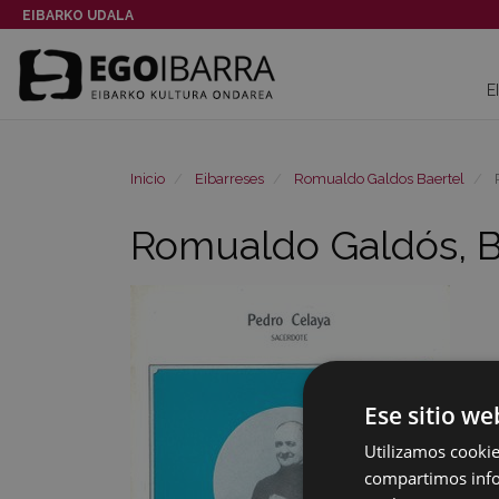
EIBARKO UDALA
E
Inicio
Eibarreses
Romualdo Galdos Baertel
R
Romualdo Galdós, Bi
Ese sitio we
Utilizamos cookie
compartimos infor