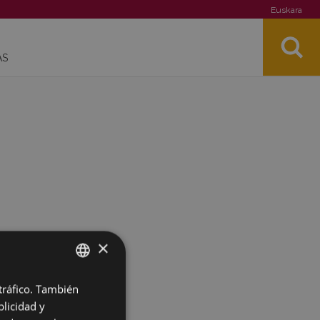
Euskara
AS
×
 tráfico. También
BASQUE
licidad y
SPANISH