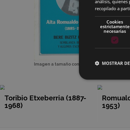
análisis, quiene
recopilado a parti
Cookies
estrictamente
necesarias
MOSTRAR DE
Imagen a tamaño completo:
22 KB
|
Visuali
Toribio Etxeberria (1887-
Romuald
1968)
1953)