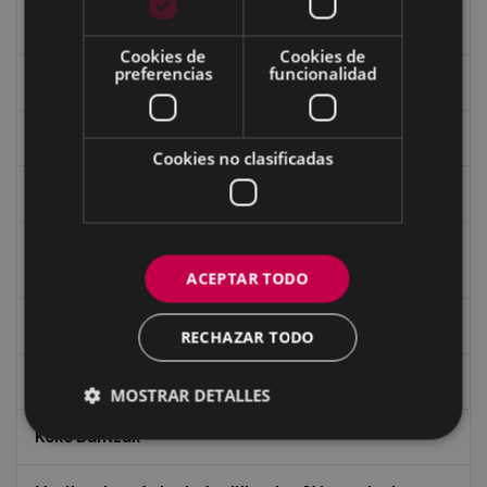
Guerra
Cookies de
Cookies de
preferencias
funcionalidad
Historia
Iglesia de Azitain
Cookies no clasificadas
Ignacio Zuloaga (1870-2020)
Ignacio Zuloaga, cuadros del autor en las tiendas de
Eibar (2020)
ACEPTAR TODO
Indalecio Ojanguren Diputación de Gipuzkoa
RECHAZAR TODO
Juan Antonio Palacios HARRIA
MOSTRAR DETALLES
Koko Dantzak