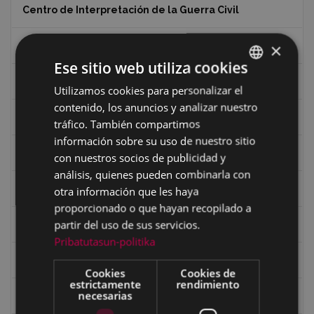
Centro de Interpretación de la Guerra Civil
×
Ciclismo
Ese sitio web utiliza cookies
Ciclismo "A rueda"
Utilizamos cookies para personalizar el
BASQUE
contenido, los anuncios y analizar nuestro
SPANISH
Dibujos de Julen Zabaleta
tráfico. También compartimos
información sobre su uso de nuestro sitio
Eibar desde el aire
con nuestros socios de publicidad y
análisis, quienes pueden combinarla con
Eibartarren ahotan
otra información que les haya
proporcionado o que hayan recopilado a
partir del uso de sus servicios.
Ermitas
Pribatutasun-politika
Fondo Bolumburu
Cookies
Cookies de
estrictamente
rendimiento
necesarias
Fondo Carlos Narbaiza