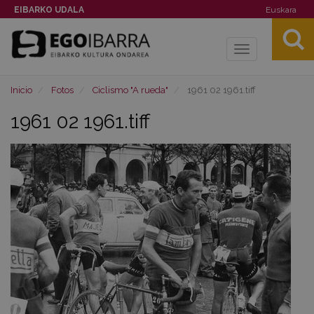
EIBARKO UDALA
Euskara
Toggle
navigation
Inicio
Fotos
Ciclismo "A rueda"
1961 02 1961.tiff
1961 02 1961.tiff