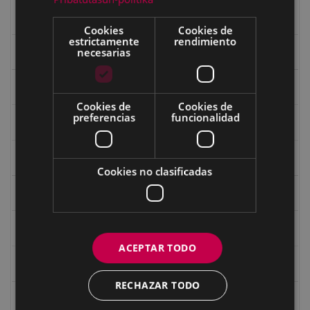
Eibartarren ahotan
Cookies
Cookies de
estrictamente
rendimiento
necesarias
Ermitas
Fondo Bolumburu
Cookies de
Cookies de
preferencias
funcionalidad
Fondo Carlos Narbaiza
Guerra
Cookies no clasificadas
Historia
Iglesia de Azitain
ACEPTAR TODO
Ignacio Zuloaga (1870-2020)
RECHAZAR TODO
Ignacio Zuloaga, cuadros del autor en las tiendas de