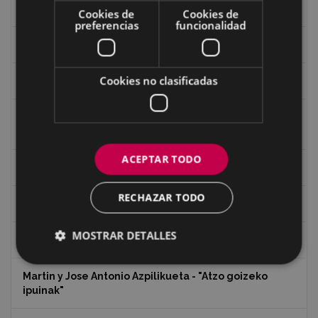
Historia
Cookies de
Cookies de
preferencias
funcionalidad
Iglesia de Azitain
Cookies no clasificadas
Ignacio Zuloaga (1870-2020)
Ignacio Zuloaga, cuadros del autor en las tiendas de
Eibar (2020)
ACEPTAR TODO
Indalecio Ojanguren Diputación de Gipuzkoa
RECHAZAR TODO
Juan Antonio Palacios HARRIA
MOSTRAR DETALLES
Koko Dantzak
Martin y Jose Antonio Azpilikueta - "Atzo goizeko
ipuinak"