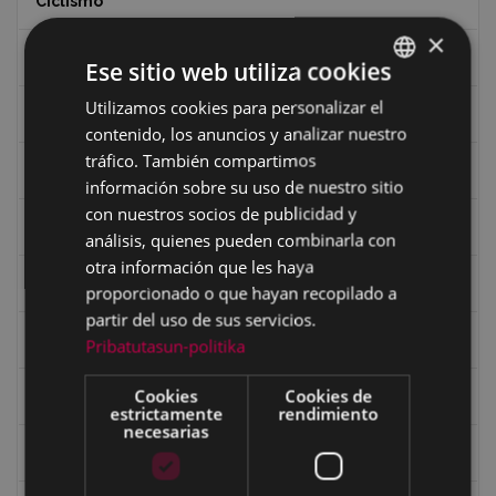
Ciclismo
×
Ciclismo "A rueda"
Ese sitio web utiliza cookies
Utilizamos cookies para personalizar el
BASQUE
Dibujos de Julen Zabaleta
contenido, los anuncios y analizar nuestro
SPANISH
tráfico. También compartimos
Eibar desde el aire
información sobre su uso de nuestro sitio
con nuestros socios de publicidad y
Eibartarren ahotan
análisis, quienes pueden combinarla con
otra información que les haya
Ermitas
proporcionado o que hayan recopilado a
partir del uso de sus servicios.
Fondo Bolumburu
Pribatutasun-politika
Cookies
Cookies de
Fondo Carlos Narbaiza
estrictamente
rendimiento
necesarias
Guerra