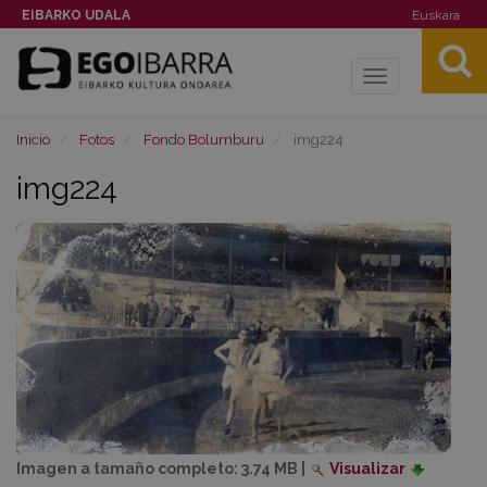
EIBARKO UDALA
Euskara
Toggle
navigation
Inicio
Fotos
Fondo Bolumburu
img224
img224
Imagen a tamaño completo:
3.74 MB
|
Visualizar