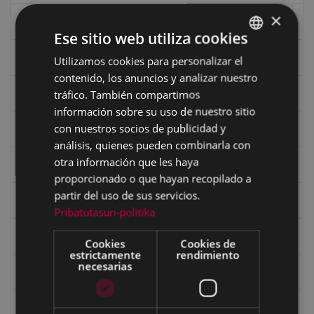
×
Ciclismo "A rueda"
Ese sitio web utiliza cookies
Dibujos de Julen Zabaleta
Utilizamos cookies para personalizar el
BASQUE
contenido, los anuncios y analizar nuestro
SPANISH
tráfico. También compartimos
Eibar desde el aire
información sobre su uso de nuestro sitio
con nuestros socios de publicidad y
Eibartarren ahotan
análisis, quienes pueden combinarla con
otra información que les haya
Ermitas
proporcionado o que hayan recopilado a
partir del uso de sus servicios.
Fondo Bolumburu
Pribatutasun-politika
Fondo Carlos Narbaiza
Cookies
Cookies de
estrictamente
rendimiento
necesarias
Guerra
Historia