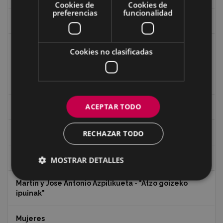
Cookies de
Cookies de
preferencias
funcionalidad
Iglesia de Azitain
Ignacio Zuloaga (1870-2020)
Cookies no clasificadas
Ignacio Zuloaga, cuadros del autor en las tiendas de
Eibar (2020)
ACEPTAR TODO
Indalecio Ojanguren Diputación de Gipuzkoa
Juan Antonio Palacios HARRIA
RECHAZAR TODO
Koko Dantzak
MOSTRAR DETALLES
Martin y Jose Antonio Azpilikueta - "Atzo goizeko
ipuinak"
Mujeres