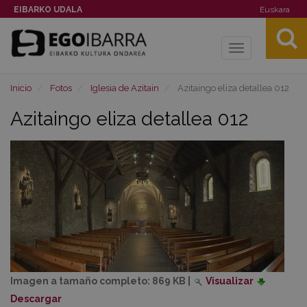
EIBARKO UDALA
Euskara
Toggle
navigation
Inicio
Fotos
Iglesia de Azitain
Azitaingo eliza detallea 012
Azitaingo eliza detallea 012
Imagen a tamaño completo:
869 KB
|
Visualizar
Descargar