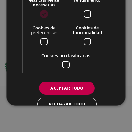
necesarias
Cookies de
Cookies de
MAPA DEL SITIO
ACCESIBILIDAD
preferencias
funcionalidad
CONTACTO
SOBRE NOSOTROS
AVISO
LEGAL
COOKIES
Cookies no clasificadas
Ego Ibarra Batzordea - Eibarko Udala
Untzaga Plaza - 20600 Eibar
+34 943708421 -
e-mail
ACEPTAR TODO
RECHAZAR TODO
MOSTRAR DETALLES