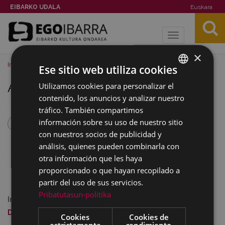
EIBARKO UDALA
Euskara
Toggle
navigation
×
Inicio
Imágenes
Atxagaren komiki-zinta
Ese sitio web utiliza cookies
Atxagaren komiki-zinta
Utilizamos cookies para personalizar el
BASQUE
contenido, los anuncios y analizar nuestro
SPANISH
tráfico. También compartimos
información sobre su uso de nuestro sitio
con nuestros socios de publicidad y
análisis, quienes pueden combinarla con
otra información que les haya
proporcionado o que hayan recopilado a
partir del uso de sus servicios.
Pribatutasun-politika
Imagen a tamaño completo:
417 KB
|
Visualizar
Descargar
Cookies
Cookies de
estrictamente
rendimiento