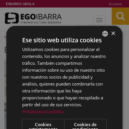
EIBARKO UDALA
Euskara
Toggle
navigation
×
Inicio
Imágenes
BEK lorategi bittor sarasketa 1
Ese sitio web utiliza cookies
BEK lorategi bittor sarasketa 1
Utilizamos cookies para personalizar el
BASQUE
contenido, los anuncios y analizar nuestro
SPANISH
tráfico. También compartimos
información sobre su uso de nuestro sitio
con nuestros socios de publicidad y
análisis, quienes pueden combinarla con
otra información que les haya
proporcionado o que hayan recopilado a
partir del uso de sus servicios.
Pribatutasun-politika
Cookies
Cookies de
estrictamente
rendimiento