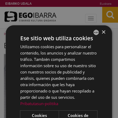
EIBARKO UDALA
Euskara
Toggle
navigation
×
Inicio
Imágenes
Bombardeo 50
Ese sitio web utiliza cookies
Bombardeo 50
Utilizamos cookies para personalizar el
BASQUE
contenido, los anuncios y analizar nuestro
SPANISH
tráfico. También compartimos
información sobre su uso de nuestro sitio
con nuestros socios de publicidad y
análisis, quienes pueden combinarla con
otra información que les haya
proporcionado o que hayan recopilado a
partir del uso de sus servicios.
Pribatutasun-politika
Cookies
Cookies de