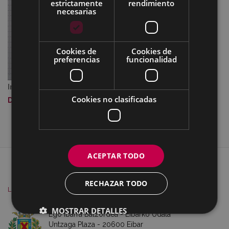
estrictamente
rendimiento
necesarias
Cookies de
Cookies de
preferencias
funcionalidad
Imagen a tamaño completo:
592 KB
|
Visualizar
Cookies no clasificadas
Descargar
ACEPTAR TODO
MAPA DEL SITIO
ACCESIBILIDAD
CONTACTO
SOBRE NOSOTROS
AVISO
RECHAZAR TODO
LEGAL
COOKIES
MOSTRAR DETALLES
Ego Ibarra Batzordea - Eibarko Udala
Untzaga Plaza - 20600 Eibar