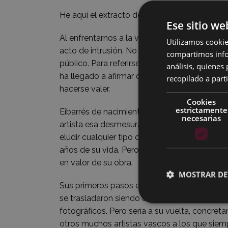
He aquí el extracto del programa de mano de
Ese sitio we
Al enfrentarnos a la vida y obra de Jacinto O
Utilizamos cookie
acto de intrusión. No es nada habitual encontr
compartimos infor
público. Para referirse a él se han utilizado 
análisis, quiene
ha llegado a afirmar que lo que faltó a Olav
recopilado a parti
hacerse valer.
Cookies
estrictamente
Eibarrés de nacimiento, Jacinto Olave most
necesarias
artista esa desmesurada modestia que le hizo 
eludir cualquier tipo de promoción personal.
años de su vida. Pero sería un error dejar qu
en valor de su obra.
MOSTRAR DE
Sus primeros pasos en el mundo artístico se
se trasladaron siendo él todavía un niño. Allí
fotográficos. Pero sería a su vuelta, concret
otros muchos artistas vascos a los que siemp