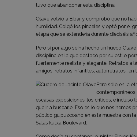
tuvo que abandonar esta disciplina.
Olave volvió a Eibar y comprobó que no habí
humildad. Colgó los pinceles y optó por el g
etapa que se extendería durante dieciséis añ
Pero si por algo se ha hecho un hueco Olave 
disciplina en la que destacó por su estilo pe
fuertemente realista y elegante. Retratos a lá
amigos, retratos infantiles, autorretratos...e
Pero sólo en la et
contemporáneos c
escasas exposiciones, los críticos, e incluso
que ir a buscarle. Eso es lo que nos hemos pr
público guipuzcoano en esta muestra con la 
Salas kutxa Boulevard.
Como decía su coetáneo, el pintor Flores Kape