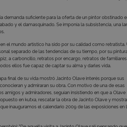
a demanda suficiente para la oferta de un pintor obstinado e
rabado y el damasquinado. Se imponía la subsistencia, una la
os.
en el mundo artístico ha sido por su calidad como retratista.
rsonal separado de las tendencias de su tiempo, por su pintur
piz, a carboncillo, retratos por encargo, retratos de familiares
n todos ellos fue capaz de captar su alma y darles vida.
apa final de su vida mostró Jacinto Olave interés porque sus
onocieran y admiraran su obra. Con motivo de una de esas
 los amigos y admiradores, seguían insistiendo en que a Olave
opuesto en kutxa, rescatar la obra de Jacinto Olave y mostrar
que inauguramos el calendario 2009 de las exposiciones en 
rotxipi: "De aquella visita a Jacinto Olave salí pensando que