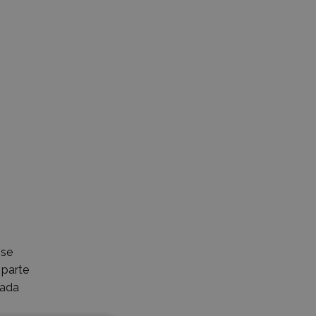
 se
 parte
iada