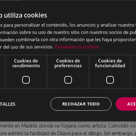
 la exposición:
b utiliza cookies
lave resulta difícil sustraerse a la sensación de estar cometie
s para personalizar el contenido, los anuncios y analizar nuestro
arse con un artista tan reticente a mostrar el fruto de su tra
mación sobre su uso de nuestro sitio con nuestros socios de pub
expresiones tan ilustrativas como la de un trapense en su celda
s pueden combinarla con otra información que les haya proporci
e para ocupar el espacio que se merecía en el mundo artístico
r del uso de sus servicios.
Pribatutasun-politika
Cookies de
Cookies de
Cookies de
rendimiento
preferencias
funcionalidad
ró desde sus primeros pasos como
no frecuentar los círculos artísticos y
 Una forma de vivir como artista que no abandonó hasta los 
e esa tendencia al aislamiento de Olave se interpusiera en la p
TALLES
RECHAZAR TODO
ACE
 produjeron en la ciudad argentina de Mercedes a la que sus 
 comenzó a ejercitarse en la copia al carboncillo de retratos
amente en Madrid, donde se forjaría como artista. Coincidió c
re admiró la facilidad de Olave para el dibujo. Sin embargo,