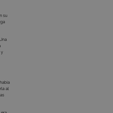
n su
rga
 Una
a
 y
 había
la al
las
 era