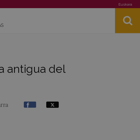
Euskara
AS
a antigua del
arra