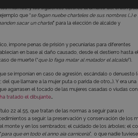
los mismos, y los siguientes catorce al ámbito del orden púb
 ejemplo que “
se fagan nuebe charteles de sus nombres (…) e
anden sacar un chartel
” para la elección de alcalde y
ico, impone penas de prisión y pecuniarias para diferentes
blecían en base al daño causado, desde el destierro hasta e
caso de muerte (“
que lo faga matar al matador el alcalde
”).
e se imponían en caso de agresión, escándalo o denuesto (
 del que llamare a la mujer puta o parida de otro…). Y era una
ue agarrasen el tocado de las mujeres casadas o viudas con
a tratado el dibujante
…
tulo 22 al 55, que tratan de las normas a seguir para un
cedimientos a seguir: la preservación y conservación de los 
el monte y en los sembrados; el cuidado de los árboles; el c
“
para que en todo el anno aia carnicería
”, o que nadie tuvies