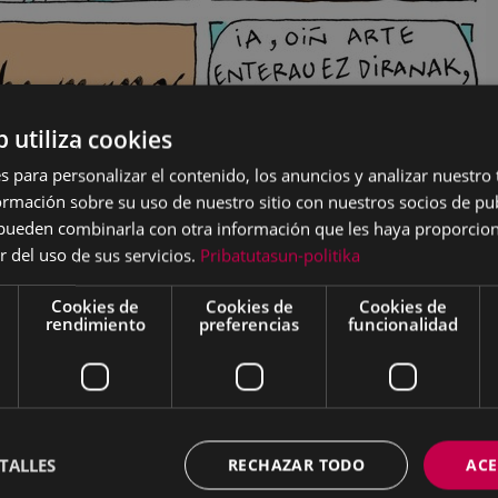
b utiliza cookies
s para personalizar el contenido, los anuncios y analizar nuestro
mación sobre su uso de nuestro sitio con nuestros socios de pub
s pueden combinarla con otra información que les haya proporci
r del uso de sus servicios.
Pribatutasun-politika
Cookies de
Cookies de
Cookies de
rendimiento
preferencias
funcionalidad
a)
os y, como afirma el historiador Javier Elorza, en la misma se 
 época medieval afectaron a la comunidad eibarresa. El hist
TALLES
RECHAZAR TODO
ACE
 capítulos de los que los iniciales corresponden a la elección