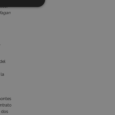
lico.
 fagan
l
del
 la
montes
ontrato
e dos