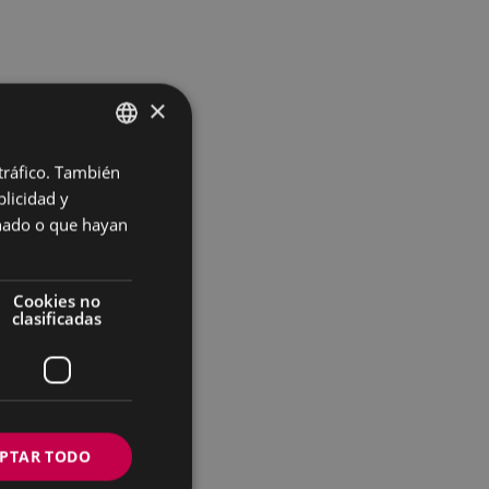
×
 tráfico. También
BASQUE
licidad y
SPANISH
onado o que hayan
Cookies no
clasificadas
recoge
oriador
PTAR TODO
 de