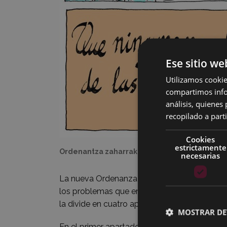
Ese sitio we
Utilizamos cookie
compartimos infor
análisis, quiene
recopilado a parti
Cookies
estrictamente
Ordenantza zaharrak (Jose Antonio Azpilikuet
necesarias
La nueva Ordenanza (
PDF
) tenía 89 capítul
los problemas que en diferentes etapas de la
la divide en cuatro apartados.
MOSTRAR DE
En el primer apartado incluye los 21 primeros