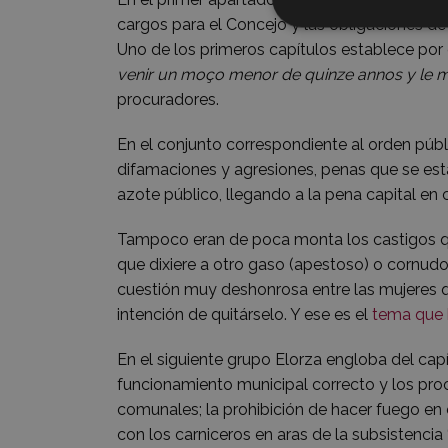
cargos para el Concejo y las obligaciones de 
Uno de los primeros capítulos establece por
venir un moço menor de quinze annos y le m
procuradores.
En el conjunto correspondiente al orden públ
difamaciones y agresiones, penas que se esta
azote público, llegando a la pena capital en 
Tampoco eran de poca monta los castigos qu
que dixiere a otro gaso (apestoso) o cornudo;
cuestión muy deshonrosa entre las mujeres q
intención de quitárselo. Y ese es el
tema que h
En el siguiente grupo Elorza engloba del capí
funcionamiento municipal correcto y los pro
comunales; la prohibición de hacer fuego en 
con los carniceros en aras de la subsistencia 