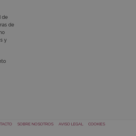
d de
rras de
ino
s y
nto
TACTO
SOBRE NOSOTROS
AVISO LEGAL
COOKIES