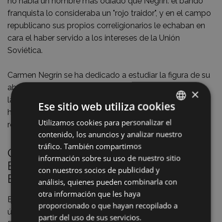
no había un hombre más odiado que Negrín: el bando
franquista lo consideraba un "rojo traidor", y en el campo
republicano sus propios correligionarios le echaban en
cara el haber servido a los intereses de la Unión
Soviética.
Carmen Negrín se ha dedicado a estudiar la figura de su
abuelo en profundidad para demostrar la falsedad de
×
las acusaciones de las que fue objeto. Jesús Gutiérrez,
Ese sitio web utiliza cookies
historiador y miembro de "Intxorta 1937" nos ofrece un
Utilizamos cookies para personalizar el
BASQUE
resumen de la conferencia.
contenido, los anuncios y analizar nuestro
SPANISH
tráfico. También compartimos
Conferencia de Carmen Negrín en
información sobre su uso de nuestro sitio
Eibar (Jesús Gutierrez, Intxorta 1937
con nuestros socios de publicidad y
Elkartea)
análisis, quienes pueden combinarla con
otra información que les haya
El día 29 de octubre de 2009 Carmen Negrín, nieta del
proporcionado o que hayan recopilado a
último presidente de gobierno en el exilio de la
partir del uso de sus servicios.