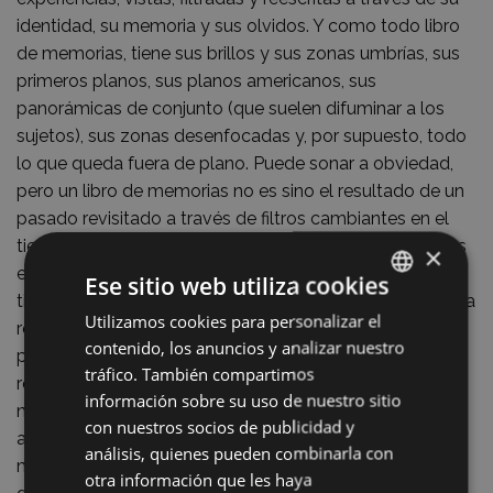
identidad, su memoria y sus olvidos. Y como todo libro
de memorias, tiene sus brillos y sus zonas umbrías, sus
primeros planos, sus planos americanos, sus
panorámicas de conjunto (que suelen difuminar a los
sujetos), sus zonas desenfocadas y, por supuesto, todo
lo que queda fuera de plano. Puede sonar a obviedad,
pero un libro de memorias no es sino el resultado de un
pasado revisitado a través de filtros cambiantes en el
tiempo. Es, pues, menos el relato de lo que pasó, y más
×
el resultado del tiempo en el que se escribe, y del
Ese sitio web utiliza cookies
tiempo pasado entre un momento y otro, que determina
Utilizamos cookies para personalizar el
BASQUE
recuerdos, olvidos, reelaboraciones. Y no sobre un
contenido, los anuncios y analizar nuestro
pasado cualquiera. Los pasados de guerra, violencia y
SPANISH
tráfico. También compartimos
represión suelen reconstruirse, por sus propias
información sobre su uso de nuestro sitio
naturalezas, desde perspectivas más valorativas que
con nuestros socios de publicidad y
analíticas. La narración resultante suele ser así una
análisis, quienes pueden combinarla con
mirada al pasado, sobre el que se han depositado,
otra información que les haya