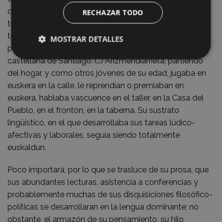
con el extranjero ya desde un siglo antes. Añadamos a
RECHAZAR TODO
todo ello una escuela pública que, según todos los
testimonios, posibilitaba el aprendizaje del castellano;
MOSTRAR DETALLES
por todo ello sorprende en cierto modo la prosa
castellana de Santiago. (…) Arizmendiarrieta, partiendo
del hogar, y como otros jóvenes de su edad, jugaba en
euskera en la calle, le reprendían o premiaban en
euskera, hablaba vascuence en el taller, en la Casa del
Pueblo, en el frontón, en la taberna. Su sustrato
lingüístico, en el que desarrollaba sus tareas lúdico-
afectivas y laborales, seguía siendo totalmente
euskaldun.
Poco importará, por lo que se trasluce de su prosa, que
sus abundantes lecturas, asistencia a conferencias y
probablemente muchas de sus disquisiciones filosófico-
políticas se desarrollaran en la lengua dominante; no
obstante, el armazón de su pensamiento, su hilo