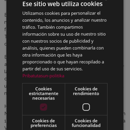
Ese sitio web utiliza cookies
Utilizamos cookies para personalizar el
BASQUE
En Unzaga, el 9 de junio, se podrán ver fotografías de
contenido, los anuncios y analizar nuestro
muchos fotógrafos, de la familia Castrillo-Ortuoste; del
SPANISH
tráfico. También compartimos
fotógrafo Indalecio Ojanguren; de Benigno Plazaola…
información sobre su uso de nuestro sitio
También las colecciones donadas al Archivo por gente
con nuestros socios de publicidad y
de Eibar.
análisis, quienes pueden combinarla con
otra información que les haya
Entre toda esa documentación, queremos centrar la
proporcionado o que hayan recopilado a
atención en la colección de un fotógrafo no profesional,
partir del uso de sus servicios.
la del médico-otorrino Heraclio Echeverria Basterra,
Pribatutasun-politika
compuesta de fotos de principios del siglo XX de Eibar;
un fondo de 240 documentos donado al Archivo por su
Cookies
Cookies de
estrictamente
rendimiento
nieto en el año 2001.
necesarias
Heraclio era médico; otorrino, más concretamente.
Nació en Vitoria el 15 de abril de 1887 y murió en Eibar en
Cookies de
Cookies de
1982. Su padre era eibarrés y armero, pero se fue a vivir a
preferencias
funcionalidad
Vitoria. Su madre, Teresa Basterra, nació el 15 de enero