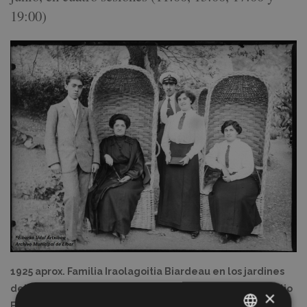
19:00)
1925 aprox. Familia Iraolagoitia Biardeau en los jardines
del Palacio de Indianokoa Eibarko Udal Artxiboa. Heraclio
×
Echeverria Funtsa/Fondo