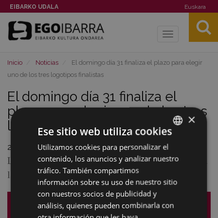
EIBARKO UDALA
Euskara
Toggle
navigation
Inicio
Noticias
El domingo día 31 finaliza el plazo para elegir
uno de los tres logotipos finalistas
El domingo día 31 finaliza el
plazo para elegir uno de los tres
×
logotipos finalistas
Ese sitio web utiliza cookies
Utilizamos cookies para personalizar el
BASQUE
29/01/2021
Los tres finalistas del concurso de logotipo están a
contenido, los anuncios y analizar nuestro
SPANISH
tráfico. También compartimos
la espera del voto de la ciudadanía.
información sobre su uso de nuestro sitio
con nuestros socios de publicidad y
análisis, quienes pueden combinarla con
otra información que les haya