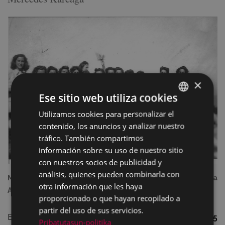
×
Ese sitio web utiliza cookies
Utilizamos cookies para personalizar el
BASQUE
contenido, los anuncios y analizar nuestro
SPANISH
tráfico. También compartimos
información sobre su uso de nuestro sitio
con nuestros socios de publicidad y
análisis, quienes pueden combinarla con
Mercedes Kareaga con algunas de las componentes de la
otra información que les haya
Asociación Goi Argi de Eibar. Foto: Fondo Tere Gantxegi
proporcionado o que hayan recopilado a
partir del uso de sus servicios.
El proyecto a presentar contendrá, como máximo,
15
Pribatutasun-politika