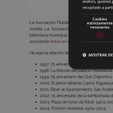
análisis, quiene
recopilado a parti
Cookies
La Asociación Filatélica Arrate lleva
muchos 
estrictamente
necesarias
Andrés. La Asociación Filatélica Arrate organ
biblioteca municipal y, desde entonces, nunca
asociación
están en esta web
(ver
PDF del fo
He aquí la relación de los temas que ha trat
MOSTRAR DE
1997: 75 aniversario del órgano de la p
1998: La historia del palacio Markeskua
1999: 75 aniversario del Club Deportivo
2000: El pintor eibarrés Carlos Elguezu
2001: Eibar: el Ayuntamiento, San Andrés
2002: 75 aniversario de la tamborrada d
2003: Plaza de toros de Eibar: 1903-20
2004: Frontón Astelena: 1904-2004