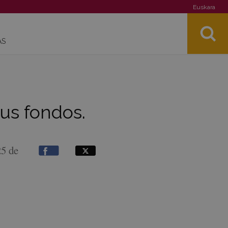
Euskara
AS
sus fondos.
25 de