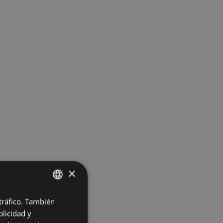
×
 tráfico. También
BASQUE
licidad y
SPANISH