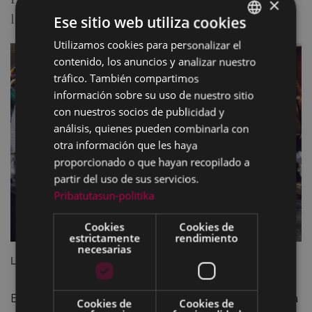
×
la oferta cultural del mes online.
Ese sitio web utiliza cookies
Utilizamos cookies para personalizar el
BASQUE
contenido, los anuncios y analizar nuestro
SPANISH
tráfico. También compartimos
información sobre su uso de nuestro sitio
con nuestros socios de publicidad y
análisis, quienes pueden combinarla con
otra información que les haya
proporcionado o que hayan recopilado a
partir del uso de sus servicios.
Pribatutasun-politika
Cookies
Cookies de
estrictamente
rendimiento
necesarias
La Lachera
El grupo Kezka saldrá el día 4 de febrero a las 8,30 de la
Cookies de
Cookies de