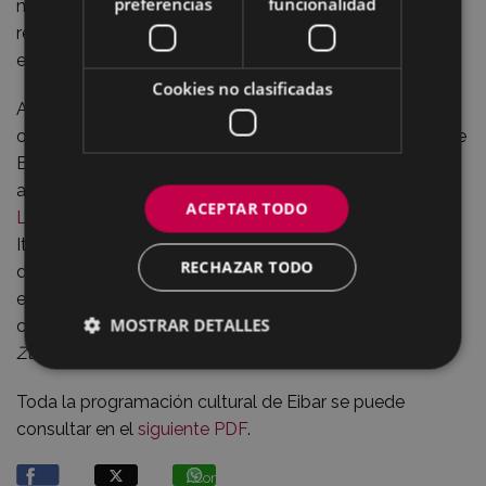
preferencias
funcionalidad
mañana desde el Mercado para realizar ya habitual
recorrido de “
koko-dantzak
” por los caseríos y valles
eibarreses.
Cookies no clasificadas
A partir de las 19:00 de la tarde los dantzaris de Kezka
ofrecerán esos mismos bailes por las calles céntricas de
Eibar (Zuluaga, Toribio Etxebarria, Calbetón...)
acompañados por la charanga
Mauxitxa
de Elgoibar y
ACEPTAR TODO
La Lachera
, uno de los carnavales más antiguos de
Italia, unidos con el grupo eibarrés, a pesar de la
RECHAZAR TODO
distancia, en la tradición de los viejos carnavales
europeos y en la representación de los personajes (El
MOSTRAR DETALLES
cortejo nupcial Lachera,
Laché
, los cuatro
Trapulin,
Zuavi, Bebé
...).
Toda la programación cultural de Eibar se puede
consultar en el
siguiente PDF
.
Compartir