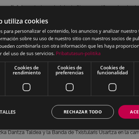
1912?), fotografiada por Indalecio Ojanguren (Gure gipuzkoa).
b utiliza cookies
s para personalizar el contenido, los anuncios y analizar nuestro
ve. A continuación, chupinazo y volteo de campanas.
mación sobre su uso de nuestro sitio con nuestros socios de pub
s pueden combinarla con otra información que les haya proporci
ni Egaña, Unai Agirre e Jon Maia bajo la batuta de Jon Mikel 
r del uso de sus servicios.
Pribatutasun-politika
 Egurra eta Kitto.
Cookies de
Cookies de
Cookies de
rendimiento
preferencias
funcionalidad
 camino de los pasos de la Virgen. Reparto de caldo, chorizo 
misión de fiestas.
 Usartza.
y ezpata-dantza de la Virgen de Arrate. A continuación, proce
TALLES
RECHAZAR TODO
ACE
ilaris Jainaga y Narbaiza, Kezka Dantza Taldea, bertsolaris y
Arrate.
zka Dantza Taldea y la Banda de Txistularis Usartza en la c