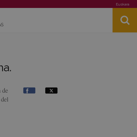
Euskara
AS
ma.
n de
 del