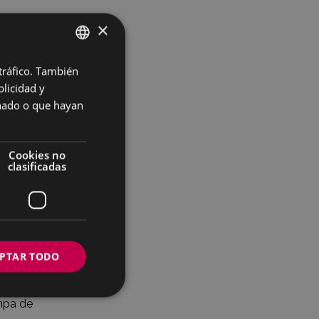
×
 tráfico. También
BASQUE
licidad y
SPANISH
onado o que hayan
Mugika.
Cookies no
clasificadas
y vino
sión
PTAR TODO
ampa de