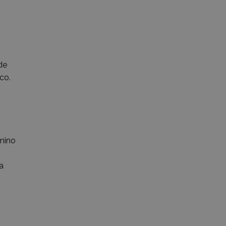
de
co.
amino
a