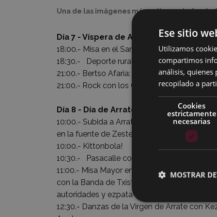
Una de las imágenes más antiguas de Arrate (
Ese sitio we
Día 7 - Víspera de Arrate
Utilizamos cookie
18:00.- Misa en el Santuario de Arrate y Sal
compartimos infor
18:30.- Deporte rural.
análisis, quiene
21:00.- Bertso Afaria: Sebastian Lizaso, Ando
recopilado a parti
21:00.- Rock con los Chikos del Maiz, Grises y
Cookies
Día 8 - Día de Arrate
estrictamente
necesarias
10:00.- Subida a Arrate desde Azitain, por el
en la fuente de Zestero organizado por la Co
10:00.- Kittonbola!
10:30.- Pasacalle con la Banda de Txistularis
11:00.- Misa Mayor en el Santuario de Arrate 
MOSTRAR DE
con la Banda de Txistularis Usartza,los trikit
autoridades y ezpata-dantza de la Virgen de 
12:30.- Danzas de la Virgen de Arrate con Ke