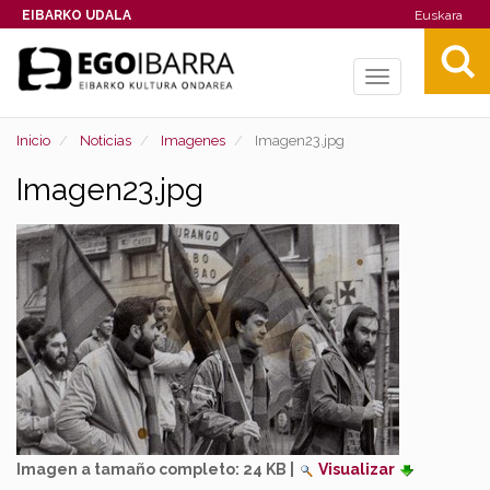
EIBARKO UDALA
Euskara
Toggle
navigation
Inicio
Noticias
Imagenes
Imagen23.jpg
Imagen23.jpg
Imagen a tamaño completo:
24 KB
|
Visualizar