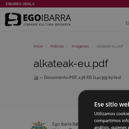
EIBARKO UDALA
E
Inicio
Noticias
Imagenes
alkateak-eu.pdf
alkateak-eu.pdf
— Documento PDF, 138 KB (141355 bytes)
Ese sitio we
Utilizamos cookie
compartimos infor
Ego Ibarra Batzordea - Eibarko Udala
análisis, quiene