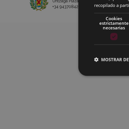
Untzaga Plaza - 20600 Eibar
recopilado a parti
+34 943708421 -
e-mail
Cookies
estrictamente
necesarias
MOSTRAR DE