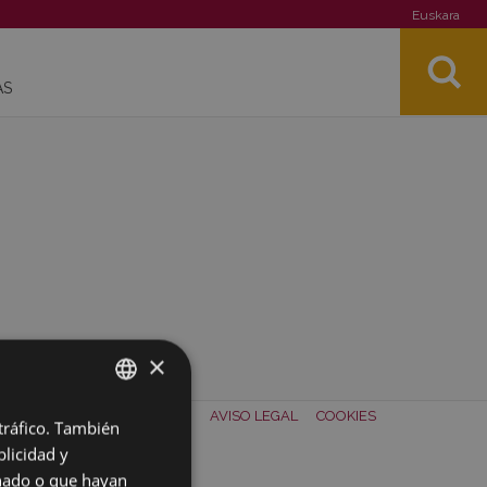
Euskara
AS
×
TACTO
SOBRE NOSOTROS
AVISO LEGAL
COOKIES
 tráfico. También
BASQUE
licidad y
SPANISH
onado o que hayan