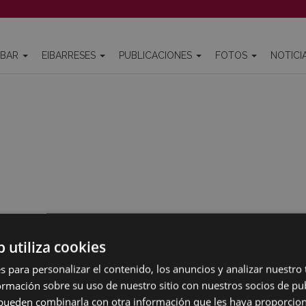
IBAR
EIBARRESES
PUBLICACIONES
FOTOS
NOTICI
b utiliza cookies
MAPA DEL SITIO
ACCESIBILIDAD
CON
s para personalizar el contenido, los anuncios y analizar nuestro
mación sobre su uso de nuestro sitio con nuestros socios de pub
s pueden combinarla con otra información que les haya proporci