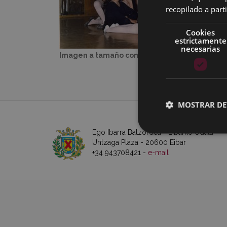
recopilado a parti
Cookies
estrictamente
necesarias
Imagen a tamaño completo:
58 KB
|
Visualiz
MOSTRAR DE
Ego Ibarra Batzordea - Eibarko Udala
Untzaga Plaza - 20600 Eibar
+34 943708421 -
e-mail