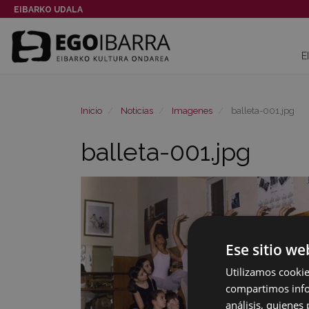
EIBARKO UDALA
E
Inicio
Noticias
Imagenes
balleta-001.jpg
balleta-001.jpg
Ese sitio we
Utilizamos cookie
compartimos infor
análisis, quiene