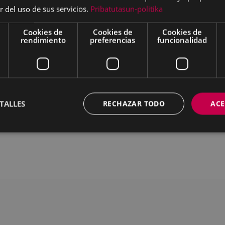
r del uso de sus servicios.
Pribatutasun-politika
Cookies de
Cookies de
Cookies de
rendimiento
preferencias
funcionalidad
ar
Descargar
TALLES
RECHAZAR TODO
ACE
MAPA DEL SITIO
ACCESIBILIDAD
CON