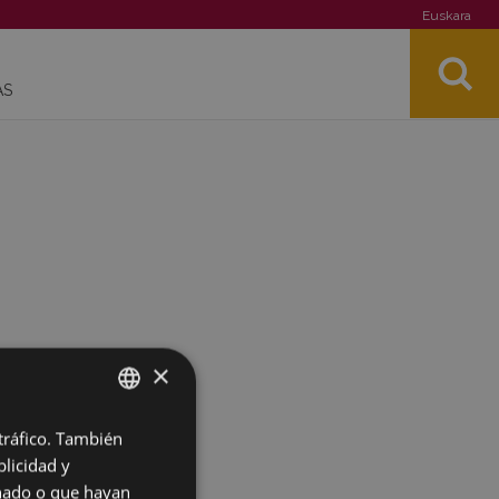
Euskara
AS
×
 tráfico. También
BASQUE
licidad y
SPANISH
onado o que hayan