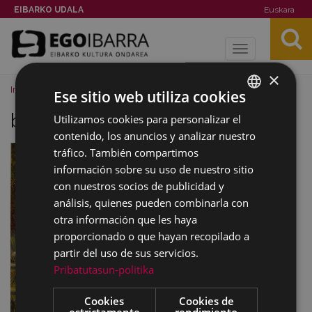
EIBARKO UDALA
Euskara
Toggle
navigation
×
Inicio
Noticias
Imagenes
beorlegui07.jpg
Ese sitio web utiliza cookies
beorlegui07.jpg
Utilizamos cookies para personalizar el
BASQUE
contenido, los anuncios y analizar nuestro
SPANISH
tráfico. También compartimos
información sobre su uso de nuestro sitio
con nuestros socios de publicidad y
análisis, quienes pueden combinarla con
otra información que les haya
proporcionado o que hayan recopilado a
partir del uso de sus servicios.
Pribatutasun-politika
Cookies
Cookies de
estrictamente
rendimiento