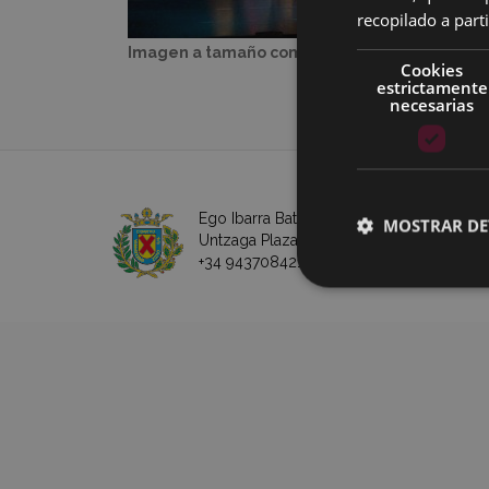
recopilado a parti
Imagen a tamaño completo:
15 KB
|
Visualiz
Cookies
estrictamente
necesarias
Ego Ibarra Batzordea - Eibarko Udala
MOSTRAR DE
Untzaga Plaza - 20600 Eibar
+34 943708421 -
e-mail