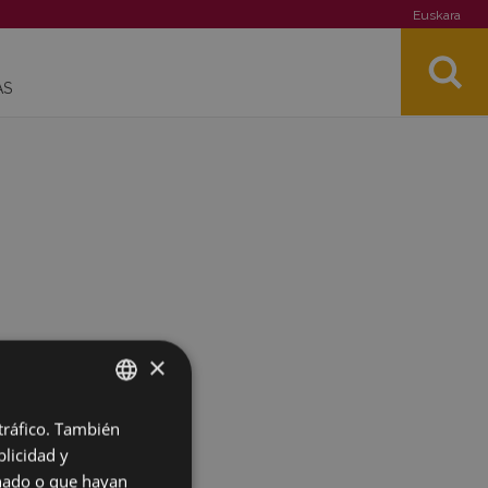
Euskara
AS
×
 tráfico. También
BASQUE
licidad y
SPANISH
onado o que hayan