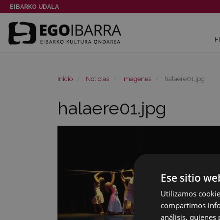
EIBARKO UDALA
E
Inicio
Noticias
Imagenes
halaere01.jpg
halaere01.jpg
Ese sitio we
Utilizamos cookie
compartimos infor
análisis, quiene